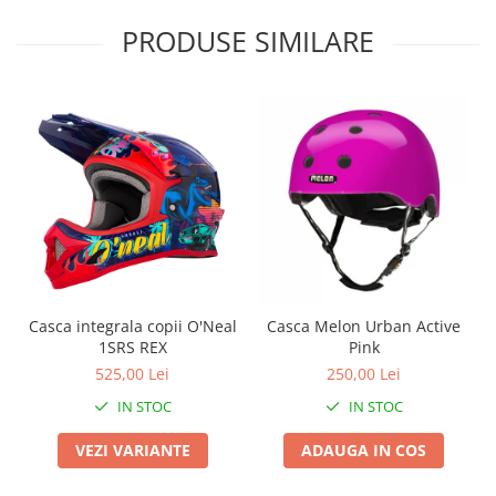
Roți spate
Set roți
PRODUSE SIMILARE
Accesorii roți
Roți față
Schimbătoare
Schimbătoare față
Schimbătoare spate
Piese schimbătoare
Șei
Tije sa
Tije telescopice
Casca integrala copii O'Neal
Casca Melon Urban Active
Coliere tije șa
1SRS REX
Pink
Manete tije telescopice
525,00 Lei
250,00 Lei
Piese tije sa
IN STOC
IN STOC
Tije fixe
VEZI VARIANTE
ADAUGA IN COS
Tubeless și soluții anti-pană
Amortizoare spate