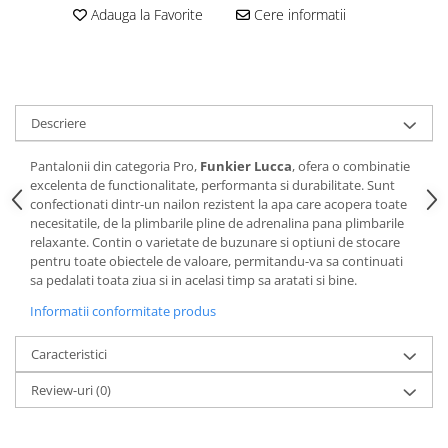
Adauga la Favorite
Cere informatii
Lanțuri
Za conectare rapidă
Manete Schimbător, Frâna, Combo
Manete frână
Descriere
Manete combo
Piese manete
Pantalonii din categoria Pro,
Funkier Lucca
, ofera o combinatie
excelenta de functionalitate, performanta si durabilitate. Sunt
Manete schimbător
confectionati dintr-un nailon rezistent la apa care acopera toate
Manșoane și ghidolină
necesitatile, de la plimbarile pline de adrenalina pana plimbarile
relaxante. Contin o varietate de buzunare si optiuni de stocare
Ghidolină
pentru toate obiectele de valoare, permitandu-va sa continuati
Accesorii
sa pedalati toata ziua si in acelasi timp sa aratati si bine.
Manșoane
Informatii conformitate produs
Pedale
Caracteristici
Pinioane
Pipe
Review-uri
(0)
Roți