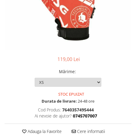
Accesorii
Diverse
Camere
Pompe
Încălțăminte
Cuvete (headset)
Produse întreținere
Frâne
Scaune copii
Frâne pe jantă
Scule și dispozitive
Discuri (rotoare)
Sisteme antifurt
Plăcuțe frână
Sonerii
Saboți
119,00 Lei
Suporți și portbagaje auto
Piese frâne
Mărime
:
Frâne pe disc
Furci
Furci fixe
STOC EPUIZAT
Piese furci
Durata de livrare:
24-48 ore
Furci cu suspensie
Cod Produs:
7640357495444
Ghidaje și întinzătoare lanț
Ai nevoie de ajutor?
0745707007
Ghidoane și atașabile
Adauga la Favorite
Cere informatii
Jante