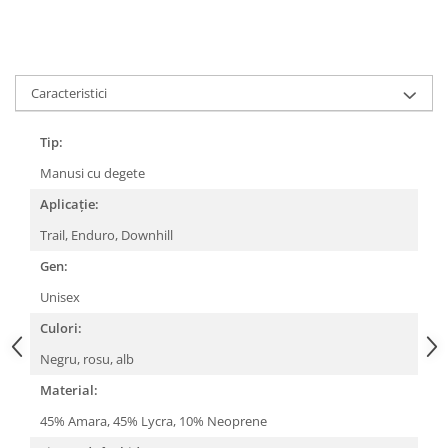
Lanțuri
Za conectare rapidă
Manete Schimbător, Frâna, Combo
Caracteristici
Manete frână
Manete combo
Tip:
Piese manete
Manusi cu degete
Manete schimbător
Aplicație:
Manșoane și ghidolină
Trail, Enduro, Downhill
Ghidolină
Gen:
Accesorii
Unisex
Manșoane
Pedale
Culori:
Pinioane
Negru, rosu, alb
Pipe
Material:
Roți
45% Amara, 45% Lycra, 10% Neoprene