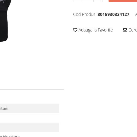
Cod Produs:
8015930334127
Adauga la Favorite
Cere 
ntain
e hidratare