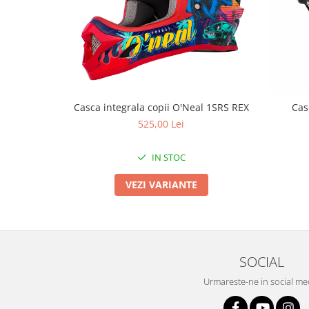
Roți spate
Set roți
Accesorii roți
Roți față
Schimbătoare
Schimbătoare față
Casca integrala copii O'Neal 1SRS REX
Cas
Schimbătoare spate
525,00 Lei
Piese schimbătoare
Șei
IN STOC
Tije sa
VEZI VARIANTE
Tije telescopice
Coliere tije șa
Manete tije telescopice
Piese tije sa
SOCIAL
Tije fixe
Tubeless și soluții anti-pană
Urmareste-ne in social me
Amortizoare spate