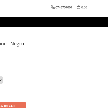
0745707007
0,00
one - Negru
A IN COS