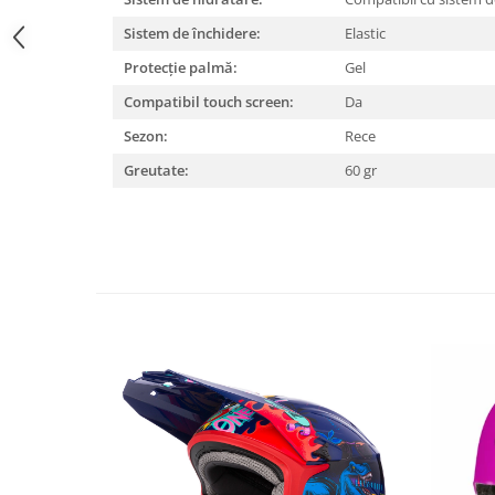
Lanțuri
Sistem de închidere:
Elastic
Za conectare rapidă
Protecție palmă:
Gel
Manete Schimbător, Frâna, Combo
Compatibil touch screen:
Da
Manete frână
Sezon:
Rece
Manete combo
Greutate:
60 gr
Piese manete
Manete schimbător
Manșoane și ghidolină
Ghidolină
Accesorii
Manșoane
Pedale
Pinioane
Pipe
Roți