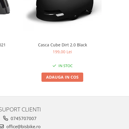
Casca Cube Dirt 2.0 Black
021
C
199,00 Lei
IN STOC
ADAUGA IN COS
SUPORT CLIENTI
0745707007
office@bisbike.ro