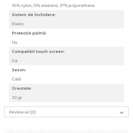
50% nylon, 13% elastane, 37% polyurethane
Accesorii roți
Roți față
Sistem de închidere:
Schimbătoare
Elastic
Schimbătoare față
Protecție palmă:
Schimbătoare spate
Nu
Piese schimbătoare
Șei
Compatibil touch screen:
Tije sa
Da
Tije telescopice
Sezon:
Coliere tije șa
Cald
Manete tije telescopice
Greutate:
Piese tije sa
30 gr
Tije fixe
Tubeless și soluții anti-pană
Review-uri
(0)
Amortizoare spate
Arcuri
Groupset