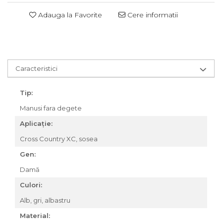
Za conectare rapidă
Adauga la Favorite
Cere informatii
Manete Schimbător, Frâna,
Combo
Manete frână
Manete combo
Caracteristici
Piese manete
Manete schimbător
Tip:
Manșoane și ghidolină
Manusi fara degete
Ghidolină
Accesorii
Aplicație:
Manșoane
Cross Country XC, sosea
Pedale
Gen:
Pinioane
Damă
Pipe
Culori:
Roți
Alb, gri, albastru
Roți spate
Material:
Set roți