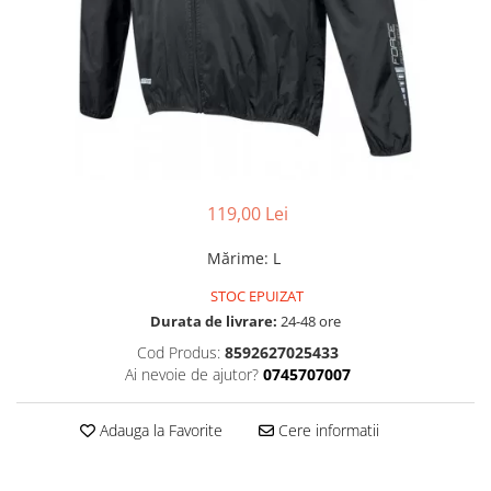
Accesorii
Diverse
Camere
Pompe
Încălțăminte
Cuvete (headset)
Produse întreținere
Frâne
Scaune copii
Frâne pe jantă
Scule și dispozitive
Discuri (rotoare)
Sisteme antifurt
Plăcuțe frână
Sonerii
Saboți
119,00 Lei
Suporți și portbagaje auto
Piese frâne
Mărime
:
L
Frâne pe disc
STOC EPUIZAT
Furci
Durata de livrare:
24-48 ore
Furci fixe
Cod Produs:
8592627025433
Piese furci
Ai nevoie de ajutor?
0745707007
Furci cu suspensie
Ghidaje și întinzătoare lanț
Adauga la Favorite
Cere informatii
Ghidoane și atașabile
Jante