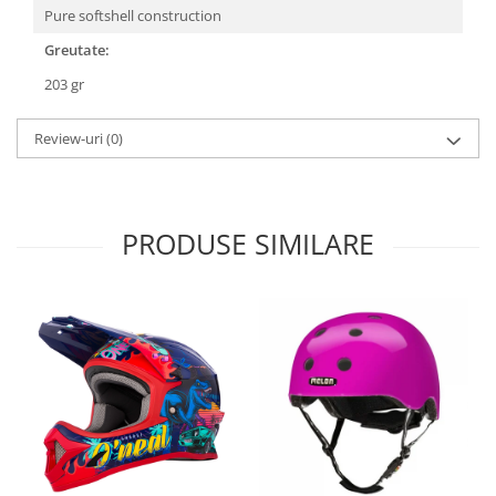
Roți spate
Pure softshell construction
Set roți
Greutate:
Accesorii roți
203 gr
Roți față
Schimbătoare
Review-uri
(0)
Schimbătoare față
Schimbătoare spate
Piese schimbătoare
PRODUSE SIMILARE
Șei
Tije sa
Tije telescopice
Coliere tije șa
Manete tije telescopice
Piese tije sa
Tije fixe
Tubeless și soluții anti-pană
Amortizoare spate