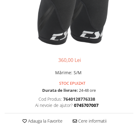
Accesorii
Diverse
Camere
Pompe
Încălțăminte
Cuvete (headset)
Produse întreținere
Frâne
Scaune copii
Frâne pe jantă
Scule și dispozitive
Discuri (rotoare)
Sisteme antifurt
Plăcuțe frână
Sonerii
Saboți
360,00 Lei
Suporți și portbagaje auto
Piese frâne
Mărime
:
S/M
Frâne pe disc
STOC EPUIZAT
Furci
Durata de livrare:
24-48 ore
Furci fixe
Cod Produs:
7640128776338
Piese furci
Ai nevoie de ajutor?
0745707007
Furci cu suspensie
Ghidaje și întinzătoare lanț
Adauga la Favorite
Cere informatii
Ghidoane și atașabile
Jante