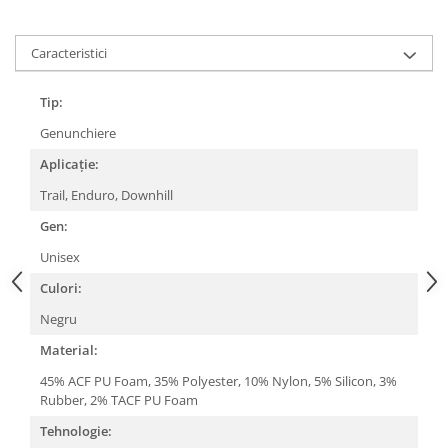
Lanțuri
Caracteristici
Za conectare rapidă
Manete Schimbător, Frâna, Combo
Tip:
Manete frână
Genunchiere
Manete combo
Aplicație:
Piese manete
Manete schimbător
Trail, Enduro, Downhill
Manșoane și ghidolină
Gen:
Ghidolină
Unisex
Accesorii
Culori:
Manșoane
Negru
Pedale
Material:
Pinioane
45% ACF PU Foam, 35% Polyester, 10% Nylon, 5% Silicon, 3%
Pipe
Rubber, 2% TACF PU Foam
Roți
Tehnologie: