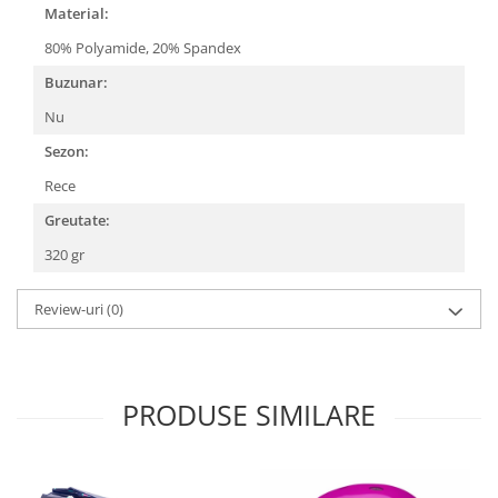
Roți spate
Material:
Set roți
80% Polyamide, 20% Spandex
Accesorii roți
Buzunar:
Roți față
Nu
Schimbătoare
Sezon:
Schimbătoare față
Schimbătoare spate
Rece
Piese schimbătoare
Greutate:
Șei
320 gr
Tije sa
Tije telescopice
Review-uri
(0)
Coliere tije șa
Manete tije telescopice
Piese tije sa
PRODUSE SIMILARE
Tije fixe
Tubeless și soluții anti-pană
Amortizoare spate