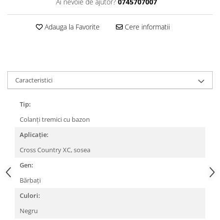
Ai nevoie de ajutor?
0745707007
Lanțuri
Adauga la Favorite
Cere informatii
Za conectare rapidă
Manete Schimbător, Frâna, Combo
Manete frână
Manete combo
Caracteristici
Piese manete
Manete schimbător
Tip:
Manșoane și ghidolină
Colanți tremici cu bazon
Ghidolină
Accesorii
Aplicație:
Manșoane
Cross Country XC, sosea
Pedale
Gen:
Pinioane
Bărbați
Pipe
Culori:
Roți
Negru