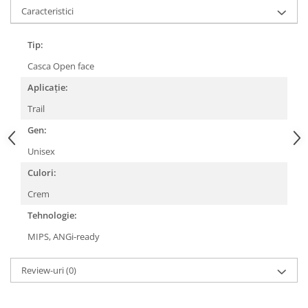
Caracteristici
Lanțuri
Za conectare rapidă
Tip:
Manete Schimbător, Frâna, Combo
Casca Open face
Manete frână
Aplicație:
Manete combo
Trail
Piese manete
Gen:
Manete schimbător
Manșoane și ghidolină
Unisex
Ghidolină
Culori:
Accesorii
Crem
Manșoane
Tehnologie:
Pedale
MIPS, ANGi-ready
Pinioane
Pipe
Review-uri
(0)
Roți