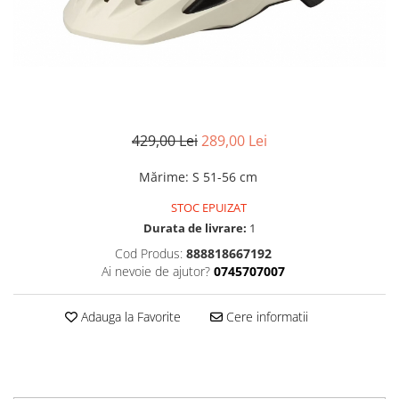
Accesorii
Diverse
Camere
Pompe
Încălțăminte
Cuvete (headset)
Produse întreținere
Frâne
Scaune copii
Frâne pe jantă
Scule și dispozitive
Discuri (rotoare)
Sisteme antifurt
429,00 Lei
289,00 Lei
Plăcuțe frână
Sonerii
Saboți
Mărime
:
S 51-56 cm
Suporți și portbagaje auto
Piese frâne
STOC EPUIZAT
Frâne pe disc
Durata de livrare:
1
Furci
Cod Produs:
888818667192
Furci fixe
Ai nevoie de ajutor?
0745707007
Piese furci
Furci cu suspensie
Adauga la Favorite
Cere informatii
Ghidaje și întinzătoare lanț
Ghidoane și atașabile
Jante