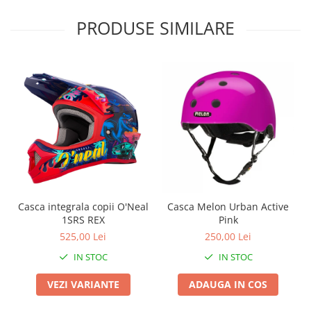
Roți spate
Set roți
PRODUSE SIMILARE
Accesorii roți
Roți față
Schimbătoare
Schimbătoare față
Schimbătoare spate
Piese schimbătoare
Șei
Tije sa
Tije telescopice
Casca integrala copii O'Neal
Casca Melon Urban Active
Coliere tije șa
1SRS REX
Pink
Manete tije telescopice
525,00 Lei
250,00 Lei
Piese tije sa
IN STOC
IN STOC
Tije fixe
Tubeless și soluții anti-pană
VEZI VARIANTE
ADAUGA IN COS
Amortizoare spate