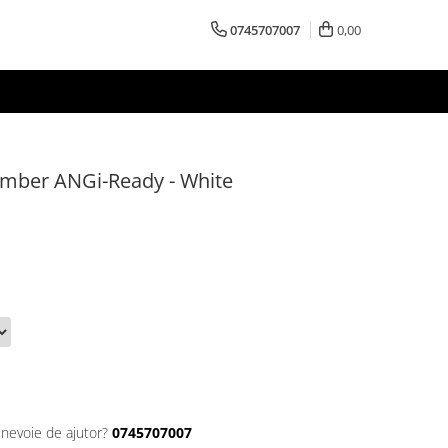
0745707007
0,00
mber ANGi-Ready - White
 nevoie de ajutor?
0745707007