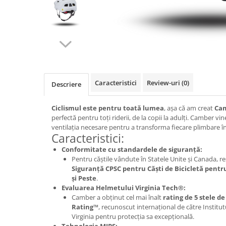
Accesorii
Diverse
Camere
Pompe
Încălțăminte
Cuvete (headset)
Produse întreținere
Frâne
Scaune copii
Frâne pe jantă
Scule și dispozitive
Discuri (rotoare)
Sisteme antifurt
Caracteristici
Review-uri
(0)
Plăcuțe frână
Descriere
Sonerii
Saboți
Suporți și portbagaje auto
Ciclismul este pentru toată lumea
, așa că am creat
Ca
Piese frâne
perfectă pentru toți riderii, de la copii la adulți. Camber vine
Frâne pe disc
ventilația necesare pentru a transforma fiecare plimbare î
Caracteristici:
Furci
Conformitate cu standardele de siguranță:
Furci fixe
Pentru căștile vândute în Statele Unite și Canada, r
Piese furci
Siguranță CPSC pentru Căști de Bicicletă pentr
și Peste
.
Furci cu suspensie
Evaluarea Helmetului Virginia Tech®:
Ghidaje și întinzătoare lanț
Camber a obținut cel mai înalt
rating de 5 stele d
Rating™
, recunoscut internațional de către Institut
Ghidoane și atașabile
Virginia pentru protecția sa excepțională.
Jante