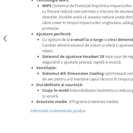
Tehnologia MIPS:
MIPS
(Sistemul de Protecție împotriva Impacturilor 
Lanțuri
cu frecare redusă care permite o mișcare de alunec
Za conectare rapidă
direcțiile. Studiile arată că aceasta reduce unele din
către creier în timpul impacturilor unghiulare, adă
Manete Schimbător, Frâna, Combo
protecție.
Manete frână
Ajustare perfectă:
Cu opțiuni de la
x-small la x-large
și
cinci dimensi
Manete combo
Camber elimină excesul de volum și oferă o ajustare 
Piese manete
riderii.
Sistemul de ajustare Headset SX
este ușor de re
Manete schimbător
asigurând o ajustare precisă, rapidă și exactă.
Manșoane și ghidolină
Ventilație:
Sistemul 4th Dimension Cooling
optimizează vent
Ghidolină
de aer pentru a-ți menține capul răcoros în timpul p
Accesorii
Durabilitate și ușurință:
Manșoane
Coaja în-mold
îmbunătățește rezistența și reduce g
și ușoară.
Pedale
Greutate medie
: 370 grame (mărimea medie).
Pinioane
Informatii conformitate produs
Pipe
Roți