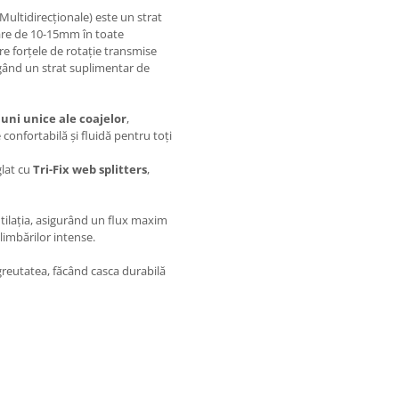
Multidirecționale) este un strat
are de 10-15mm în toate
tre forțele de rotație transmise
ugând un strat suplimentar de
uni unice ale coajelor
,
confortabilă și fluidă pentru toți
glat cu
Tri-Fix web splitters
,
ilația, asigurând un flux maxim
limbărilor intense.
reutatea, făcând casca durabilă