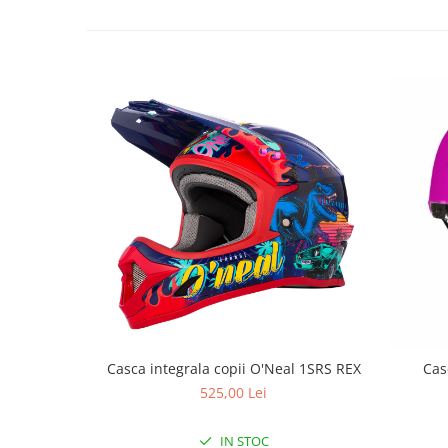
Roți spate
Set roți
Accesorii roți
Roți față
Schimbătoare
Schimbătoare față
Schimbătoare spate
Piese schimbătoare
Șei
Tije sa
Tije telescopice
Coliere tije șa
Manete tije telescopice
Piese tije sa
Casca integrala copii O'Neal 1SRS REX
Cas
Tije fixe
525,00 Lei
Tubeless și soluții anti-pană
Amortizoare spate
IN STOC