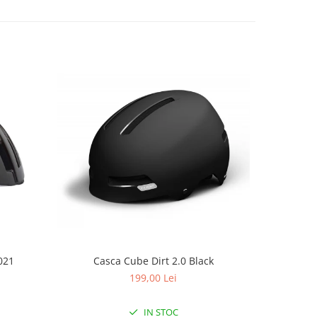
Casca Cube Dirt 2.0 Black
021
C
199,00 Lei
IN STOC