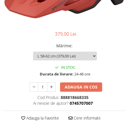
Accesorii
Diverse
Camere
Pompe
Încălțăminte
Cuvete (headset)
Produse întreținere
Frâne
Scaune copii
Frâne pe jantă
379,00 Lei
Scule și dispozitive
Discuri (rotoare)
Sisteme antifurt
Mărime
:
Plăcuțe frână
Sonerii
Saboți
Suporți și portbagaje auto
Piese frâne
IN STOC
Frâne pe disc
Durata de livrare:
24-48 ore
Furci
ADAUGA IN COS
Furci fixe
Piese furci
Cod Produs:
888818668335
Furci cu suspensie
Ai nevoie de ajutor?
0745707007
Ghidaje și întinzătoare lanț
Adauga la Favorite
Cere informatii
Ghidoane și atașabile
Jante