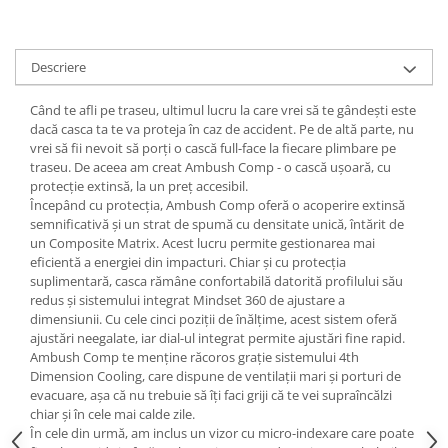
Lanțuri
Za conectare rapidă
Descriere
Manete Schimbător, Frâna, Combo
Când te afli pe traseu, ultimul lucru la care vrei să te gândești este
Manete frână
dacă casca ta te va proteja în caz de accident. Pe de altă parte, nu
Manete combo
vrei să fii nevoit să porți o cască full-face la fiecare plimbare pe
Piese manete
traseu. De aceea am creat Ambush Comp - o cască ușoară, cu
protecție extinsă, la un preț accesibil.
Manete schimbător
Începând cu protecția, Ambush Comp oferă o acoperire extinsă
Manșoane și ghidolină
semnificativă și un strat de spumă cu densitate unică, întărit de
un Composite Matrix. Acest lucru permite gestionarea mai
Ghidolină
eficientă a energiei din impacturi. Chiar și cu protecția
Accesorii
suplimentară, casca rămâne confortabilă datorită profilului său
Manșoane
redus și sistemului integrat Mindset 360 de ajustare a
dimensiunii. Cu cele cinci poziții de înălțime, acest sistem oferă
Pedale
ajustări neegalate, iar dial-ul integrat permite ajustări fine rapid.
Pinioane
Ambush Comp te menține răcoros grație sistemului 4th
Dimension Cooling, care dispune de ventilații mari și porturi de
Pipe
evacuare, așa că nu trebuie să îți faci griji că te vei supraîncălzi
chiar și în cele mai calde zile.
Roți
În cele din urmă, am inclus un vizor cu micro-indexare care poate