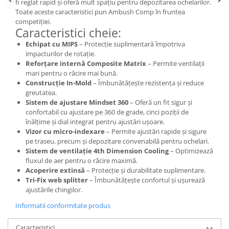
Roți spate
fi reglat rapid și oferă mult spațiu pentru depozitarea ochelarilor.
Toate aceste caracteristici pun Ambush Comp în fruntea
Set roți
competiției.
Accesorii roți
Caracteristici cheie:
Roți față
Echipat cu MIPS
– Protecție suplimentară împotriva
impacturilor de rotație.
Schimbătoare
Reforțare internă Composite Matrix
– Permite ventilații
Schimbătoare față
mari pentru o răcire mai bună.
Construcție In-Mold
– Îmbunătățește rezistența și reduce
Schimbătoare spate
greutatea.
Piese schimbătoare
Sistem de ajustare Mindset 360
– Oferă un fit sigur și
Șei
confortabil cu ajustare pe 360 de grade, cinci poziții de
înălțime și dial integrat pentru ajustări ușoare.
Tije sa
Vizor cu micro-indexare
– Permite ajustări rapide și sigure
pe traseu, precum și depozitare convenabilă pentru ochelari.
Tije telescopice
Sistem de ventilație 4th Dimension Cooling
– Optimizează
Coliere tije șa
fluxul de aer pentru o răcire maximă.
Manete tije telescopice
Acoperire extinsă
– Protecție și durabilitate suplimentare.
Tri-Fix web splitter
– Îmbunătățește confortul și ușurează
Piese tije sa
ajustările chingilor.
Tije fixe
Informatii conformitate produs
Tubeless și soluții anti-pană
Amortizoare spate
Caracteristici