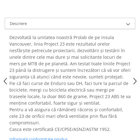
Lanțuri
Za conectare rapidă
Descriere
Manete Schimbător, Frâna, Combo
Manete frână
Dezvoltată la unitatea noastră Prolab de pe insula
Manete combo
Vancouver, linia Project 23 este rezultatul orelor
nesfârșite petrecute proiectarii, dezvoltării și testării în
Piese manete
unele dintre cele mai dure și mai solicitante locuri de
Manete schimbător
mers pe MTB de pe planetă. Am testat toate liniile Project
Manșoane și ghidolină
23 până la distrugere și suntem încrezători că vă vor oferi
siguranța că atunci când este nevoie, sunteti protejati.
Ghidolină
Fie că faci curse de Enduro sau DH, faci ture la parcul de
Accesorii
biciclete, mergi cu bicicleta electrică sau mergi pe
Manșoane
traseele locale, la doar 860 de grame, Project 23 ABS te va
Pedale
menține confortabil, foarte sigur și ventilat.
Pentru a vă asigura că rămâneți răcoros și confortabil,
Pinioane
cele 23 de orificii mari oferă ventilație prin flux fără
Pipe
compromisuri.
Casca este certificată CE/CPSE/ASNZ/ASTM 1952.
Roți
Informatii conformitate produs