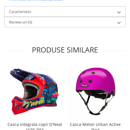
Roți spate
Set roți
Caracteristici
Accesorii roți
Review-uri
(0)
Roți față
Schimbătoare
Schimbătoare față
Schimbătoare spate
PRODUSE SIMILARE
Piese schimbătoare
Șei
Tije sa
Tije telescopice
Coliere tije șa
Manete tije telescopice
Piese tije sa
Tije fixe
Tubeless și soluții anti-pană
Casca integrala copii O'Neal
Casca Melon Urban Active
Amortizoare spate
1SRS REX
Pink