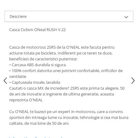
Lanțuri
Descriere
Za conectare rapidă
Manete Schimbător, Frâna, Combo
Casca Ciclism ONeal RUSH V.22
Manete frână
Manete combo
Casca de motocross 2SRS de la O'NEAL este facuta pentru
Piese manete
actiune totala pe bicicleta. Indiferent pe ce teren te duce,
Manete schimbător
beneficiezi de caracteristici puternice:
• Carcasa ABS durabila si sigura.
Manșoane și ghidolină
• 100% confort datorita unei potriviri confortabile, orificiilor de
Ghidolină
ventilatie
• Captuseala moale, lavabila
Accesorii
Cautati o casca MX de incredere? 2SRS este prima ta alegere. 50
Manșoane
de ani de inovatie si inginerie de ultima generatie, aceasta
reprezinta O'NEAL
Pedale
Pinioane
Cu O'NEAL te bazezi pe un expert in motocross, care a convins
sportivii din intreaga lume cu inovatie, tehnologie si cea mai buna
Pipe
calitate, de mai bine de 50 de ani.
Roți