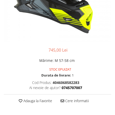
Accesorii
Diverse
Camere
Pompe
Încălțăminte
Cuvete (headset)
Produse întreținere
Frâne
Scaune copii
Frâne pe jantă
Scule și dispozitive
Discuri (rotoare)
Sisteme antifurt
Plăcuțe frână
Sonerii
Saboți
745,00 Lei
Suporți și portbagaje auto
Piese frâne
Mărime
:
M 57-58 cm
Frâne pe disc
STOC EPUIZAT
Furci
Durata de livrare:
1
Furci fixe
Cod Produs:
4046068582283
Piese furci
Ai nevoie de ajutor?
0745707007
Furci cu suspensie
Ghidaje și întinzătoare lanț
Adauga la Favorite
Cere informatii
Ghidoane și atașabile
Jante