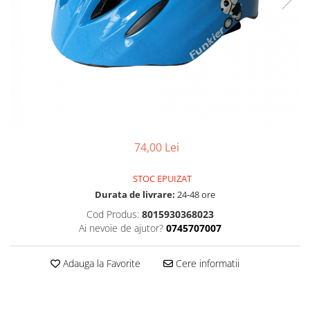
Accesorii
Diverse
Camere
Pompe
Încălțăminte
Cuvete (headset)
Produse întreținere
Frâne
Scaune copii
Frâne pe jantă
Scule și dispozitive
Discuri (rotoare)
Sisteme antifurt
Plăcuțe frână
Sonerii
Saboți
74,00 Lei
Suporți și portbagaje auto
Piese frâne
Frâne pe disc
STOC EPUIZAT
Furci
Durata de livrare:
24-48 ore
Furci fixe
Cod Produs:
8015930368023
Piese furci
Ai nevoie de ajutor?
0745707007
Furci cu suspensie
Ghidaje și întinzătoare lanț
Adauga la Favorite
Cere informatii
Ghidoane și atașabile
Jante