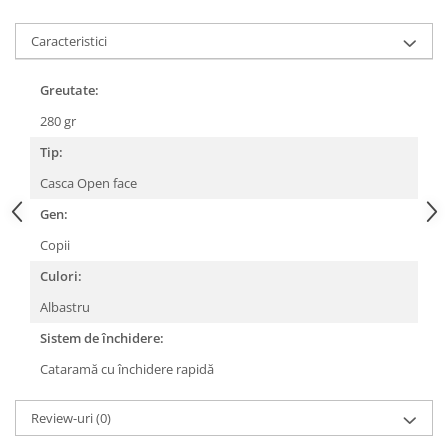
Lanțuri
Caracteristici
Za conectare rapidă
Manete Schimbător, Frâna, Combo
Greutate:
Manete frână
280 gr
Manete combo
Tip:
Piese manete
Casca Open face
Manete schimbător
Gen:
Manșoane și ghidolină
Copii
Ghidolină
Accesorii
Culori:
Manșoane
Albastru
Pedale
Sistem de închidere:
Pinioane
Cataramă cu închidere rapidă
Pipe
Review-uri
(0)
Roți