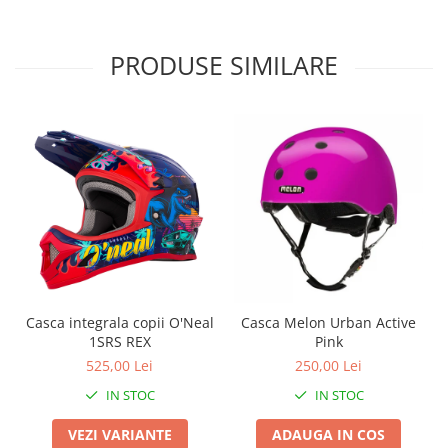
Roți spate
Set roți
Accesorii roți
PRODUSE SIMILARE
Roți față
Schimbătoare
Schimbătoare față
Schimbătoare spate
Piese schimbătoare
Șei
Tije sa
Tije telescopice
Coliere tije șa
Casca integrala copii O'Neal
Casca Melon Urban Active
Manete tije telescopice
1SRS REX
Pink
Piese tije sa
525,00 Lei
250,00 Lei
Tije fixe
IN STOC
IN STOC
Tubeless și soluții anti-pană
VEZI VARIANTE
ADAUGA IN COS
Amortizoare spate