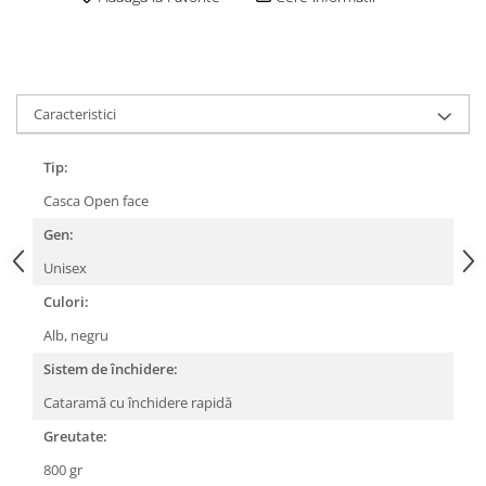
Lanțuri
Za conectare rapidă
Manete Schimbător, Frâna, Combo
Caracteristici
Manete frână
Manete combo
Tip:
Piese manete
Casca Open face
Manete schimbător
Gen:
Manșoane și ghidolină
Unisex
Ghidolină
Accesorii
Culori:
Manșoane
Alb, negru
Pedale
Sistem de închidere:
Pinioane
Cataramă cu închidere rapidă
Pipe
Greutate:
Roți
800 gr