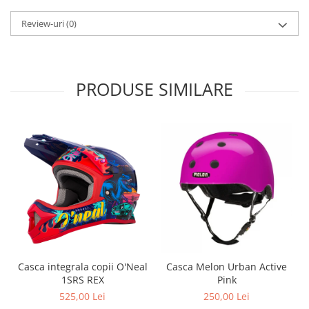
Roți spate
Set roți
Review-uri
(0)
Accesorii roți
Roți față
Schimbătoare
PRODUSE SIMILARE
Schimbătoare față
Schimbătoare spate
Piese schimbătoare
Șei
Tije sa
Tije telescopice
Coliere tije șa
Manete tije telescopice
Piese tije sa
Tije fixe
Casca integrala copii O'Neal
Casca Melon Urban Active
1SRS REX
Pink
Tubeless și soluții anti-pană
525,00 Lei
250,00 Lei
Amortizoare spate