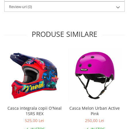
Roți spate
Review-uri
(0)
Set roți
Accesorii roți
Roți față
Schimbătoare
PRODUSE SIMILARE
Schimbătoare față
Schimbătoare spate
Piese schimbătoare
Șei
Tije sa
Tije telescopice
Coliere tije șa
Manete tije telescopice
Piese tije sa
Casca integrala copii O'Neal
Casca Melon Urban Active
Tije fixe
1SRS REX
Pink
Tubeless și soluții anti-pană
525,00 Lei
250,00 Lei
Amortizoare spate
IN STOC
IN STOC