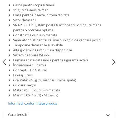
Cască pentru copii și tineri
Lanțuri
11 guri de aerisire mari
Za conectare rapidă
Plase pentru insecte în zona din față
Vizor detașabil
Manete Schimbător, Frâna, Combo
SNAP 360 Fit System poate fi acționat cu o singură mână
Manete frână
pentru o potrivire optimă
Construcție dublă în matriță
Manete combo
Separator plat pentru cel mai bun ghid de centură posibil
Piese manete
Tampoane detașabile și lavabile
Alte grosimi de umplutură disponibile
Manete schimbător
Sistem de fixare X-Lock
Manșoane și ghidolină
Lumina spate detașabilă pentru siguranță activă
Încuietoare cu bărbie
Ghidolină
Conceptul Fit Natural
Accesorii
Finisaj lucios
Manșoane
Greutate: 240 g (cu vizor și lumină spate)
Culoare: negru
Pedale
Material: EPS dublu-în-matriță
Pinioane
Mărimi: XS (46-51) - M (52-57)
Pipe
Informatii conformitate produs
Roți
Caracteristici