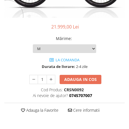
Accesorii
Diverse
Camere
Pompe
Încălțăminte
Cuvete (headset)
Produse întreținere
Frâne
Scaune copii
21.999,00 Lei
Frâne pe jantă
Scule și dispozitive
Mărime
:
Discuri (rotoare)
Sisteme antifurt
Plăcuțe frână
Sonerii
Saboți
LA COMANDA
Suporți și portbagaje auto
Piese frâne
Durata de livrare:
2-4 zile
Frâne pe disc
Furci
ADAUGA IN COS
Furci fixe
Cod Produs:
CRSN0092
Piese furci
Ai nevoie de ajutor?
0745707007
Furci cu suspensie
Ghidaje și întinzătoare lanț
Adauga la Favorite
Cere informatii
Ghidoane și atașabile
Jante