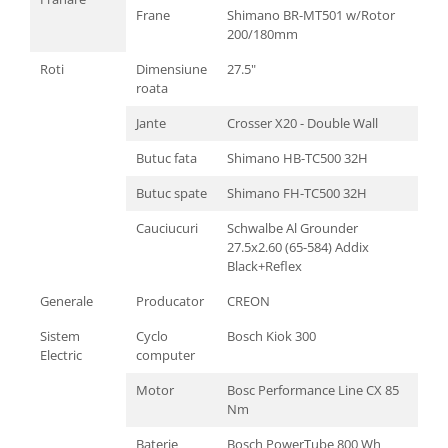
Frane
Shimano BR-MT501 w/Rotor
Arcuri
200/180mm
Groupset
Roti
Dimensiune
27.5"
roata
Jante
Crosser X20 - Double Wall
Butuc fata
Shimano HB-TC500 32H
Butuc spate
Shimano FH-TC500 32H
Cauciucuri
Schwalbe Al Grounder
27.5x2.60 (65-584) Addix
Black+Reflex
Generale
Producator
CREON
Sistem
Cyclo
Bosch Kiok 300
Electric
computer
Motor
Bosc Performance Line CX 85
Nm
Baterie
Bosch PowerTube 800 Wh