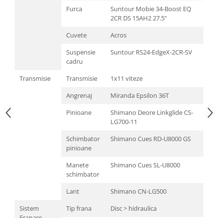
Roți spate
Furca
Suntour Mobie 34-Boost EQ
Set roți
2CR DS 15AH2 27.5"
Accesorii roți
Cuvete
Acros
Roți față
Schimbătoare
Suspensie
Suntour RS24-EdgeX-2CR-SV
cadru
Schimbătoare față
Transmisie
Transmisie
1x11 viteze
Schimbătoare spate
Piese schimbătoare
Angrenaj
Miranda Epsilon 36T
Șei
Pinioane
Shimano Deore Linkglide CS-
Tije sa
LG700-11
Tije telescopice
Schimbator
Shimano Cues RD-U8000 GS
Coliere tije șa
pinioane
Manete tije telescopice
Manete
Shimano Cues SL-U8000
Piese tije sa
schimbator
Tije fixe
Lant
Shimano CN-LG500
Tubeless și soluții anti-pană
Sistem
Tip frana
Disc > hidraulica
Amortizoare spate
Franare