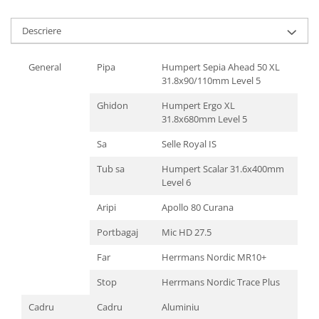
Lanțuri
Descriere
Za conectare rapidă
Manete Schimbător, Frâna, Combo
General
Pipa
Humpert Sepia Ahead 50 XL
31.8x90/110mm Level 5
Manete frână
Manete combo
Ghidon
Humpert Ergo XL
Piese manete
31.8x680mm Level 5
Manete schimbător
Sa
Selle Royal IS
Manșoane și ghidolină
Tub sa
Humpert Scalar 31.6x400mm
Ghidolină
Level 6
Accesorii
Aripi
Apollo 80 Curana
Manșoane
Portbagaj
Mic HD 27.5
Pedale
Pinioane
Far
Herrmans Nordic MR10+
Pipe
Stop
Herrmans Nordic Trace Plus
Roți
Cadru
Cadru
Aluminiu