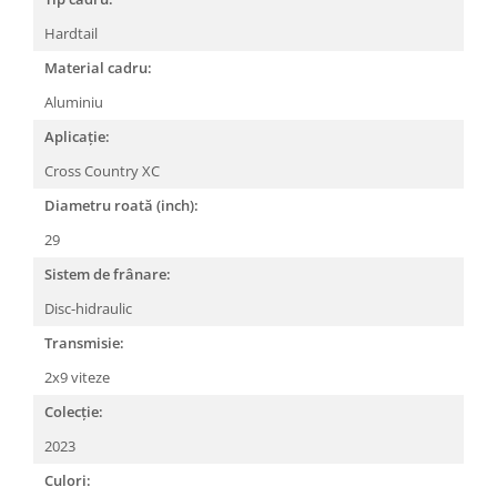
Lanțuri
Hardtail
Za conectare rapidă
Material cadru:
Manete Schimbător, Frâna, Combo
Aluminiu
Manete frână
Aplicație:
Manete combo
Cross Country XC
Piese manete
Diametru roată (inch):
Manete schimbător
29
Manșoane și ghidolină
Sistem de frânare:
Ghidolină
Accesorii
Disc-hidraulic
Manșoane
Transmisie:
Pedale
2x9 viteze
Pinioane
Colecție:
Pipe
2023
Roți
Culori: