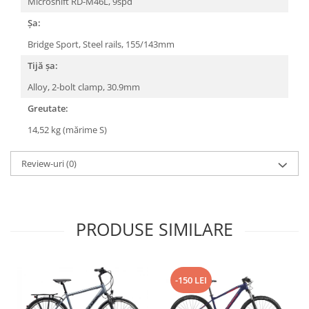
Microshift RD-M46L, 9spd
Șa:
Bridge Sport, Steel rails, 155/143mm
Tijă șa:
Alloy, 2-bolt clamp, 30.9mm
Greutate:
14,52 kg (mărime S)
Review-uri
(0)
PRODUSE SIMILARE
-150 LEI