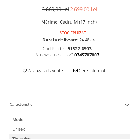
Accesorii
Diverse
Camere
Pompe
3.869,00 Lei
2.699,00 Lei
Încălțăminte
Cuvete (headset)
Produse întreținere
Mărime
:
Cadru M (17 inch)
Frâne
Scaune copii
STOC EPUIZAT
Frâne pe jantă
Scule și dispozitive
Durata de livrare:
24-48 ore
Discuri (rotoare)
Sisteme antifurt
Cod Produs:
91522-6903
Plăcuțe frână
Ai nevoie de ajutor?
0745707007
Sonerii
Saboți
Suporți și portbagaje auto
Piese frâne
Adauga la Favorite
Cere informatii
Frâne pe disc
Furci
Furci fixe
Piese furci
Caracteristici
Furci cu suspensie
Ghidaje și întinzătoare lanț
Model:
Ghidoane și atașabile
Unisex
Jante
Tip cadru: