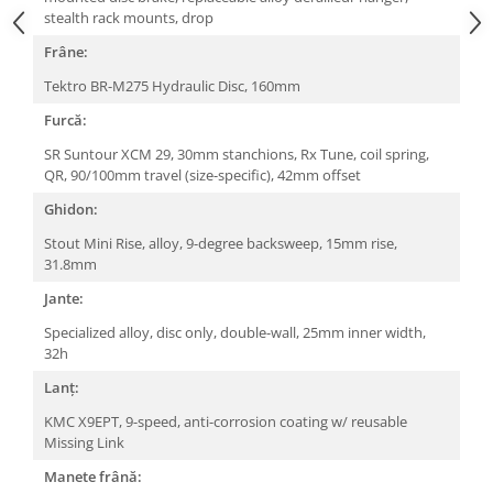
stealth rack mounts, drop
Arcuri
Groupset
Frâne:
Tektro BR-M275 Hydraulic Disc, 160mm
Furcă:
SR Suntour XCM 29, 30mm stanchions, Rx Tune, coil spring,
QR, 90/100mm travel (size-specific), 42mm offset
Ghidon:
Stout Mini Rise, alloy, 9-degree backsweep, 15mm rise,
31.8mm
Jante:
Specialized alloy, disc only, double-wall, 25mm inner width,
32h
Lanț:
KMC X9EPT, 9-speed, anti-corrosion coating w/ reusable
Missing Link
Manete frână: