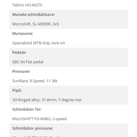
Tektro HD-M275
Manete schimbătoare:
Microshift, SL-M859R, 2x9
Manșoane:
Specialized MTB Grip, lock-on
Pedale:
SBC-54 Flat pedal
Pinioane:
SunRace, 9-Speed, 11-36t
Pipă:
3D-forged alloy, 31.8mm, 7-degree rise
Schimbător foi:
MicroSHIFT FD-M462, 2-speed
Schimbător pinioane: