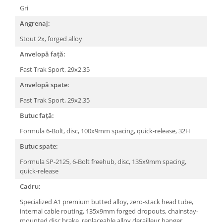
Roți spate
Gri
Set roți
Angrenaj:
Accesorii roți
Stout 2x, forged alloy
Roți față
Schimbătoare
Anvelopă față:
Schimbătoare față
Fast Trak Sport, 29x2.35
Schimbătoare spate
Anvelopă spate:
Piese schimbătoare
Fast Trak Sport, 29x2.35
Șei
Butuc față:
Tije sa
Formula 6-Bolt, disc, 100x9mm spacing, quick-release, 32H
Tije telescopice
Butuc spate:
Coliere tije șa
Formula SP-2125, 6-Bolt freehub, disc, 135x9mm spacing,
Manete tije telescopice
quick-release
Piese tije sa
Cadru:
Tije fixe
Tubeless și soluții anti-pană
Specialized A1 premium butted alloy, zero-stack head tube,
internal cable routing, 135x9mm forged dropouts, chainstay-
Amortizoare spate
mounted disc brake, replaceable alloy derailleur hanger,