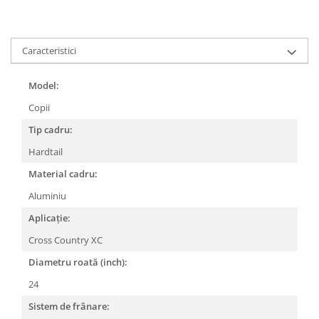
Lanțuri
Za conectare rapidă
Caracteristici
Manete Schimbător, Frâna, Combo
Manete frână
Model:
Manete combo
Copii
Piese manete
Tip cadru:
Manete schimbător
Hardtail
Manșoane și ghidolină
Material cadru:
Ghidolină
Accesorii
Aluminiu
Manșoane
Aplicație:
Pedale
Cross Country XC
Pinioane
Diametru roată (inch):
Pipe
24
Roți
Sistem de frânare: