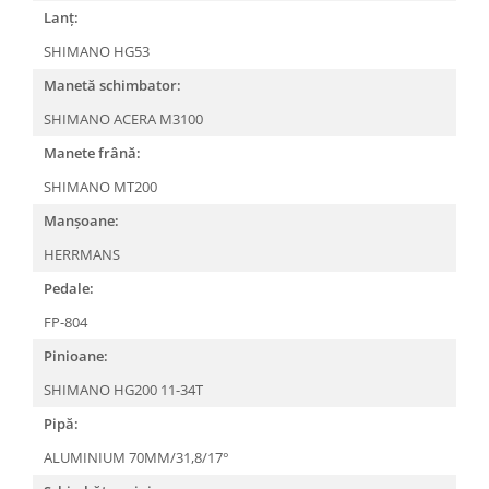
Lanț:
SHIMANO HG53
Manetă schimbator:
SHIMANO ACERA M3100
Manete frână:
SHIMANO MT200
Manșoane:
HERRMANS
Pedale:
FP-804
Pinioane:
SHIMANO HG200 11-34T
Pipă:
ALUMINIUM 70MM/31,8/17°