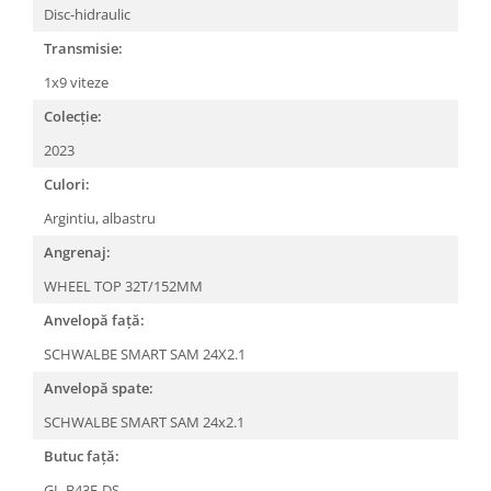
Roți spate
Disc-hidraulic
Set roți
Transmisie:
Accesorii roți
1x9 viteze
Roți față
Schimbătoare
Colecție:
Schimbătoare față
2023
Schimbătoare spate
Culori:
Piese schimbătoare
Argintiu, albastru
Șei
Angrenaj:
Tije sa
WHEEL TOP 32T/152MM
Tije telescopice
Anvelopă față:
Coliere tije șa
SCHWALBE SMART SAM 24X2.1
Manete tije telescopice
Anvelopă spate:
Piese tije sa
Tije fixe
SCHWALBE SMART SAM 24x2.1
Tubeless și soluții anti-pană
Butuc față:
Amortizoare spate
GL-B43F-DS