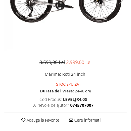
Accesorii
Diverse
Camere
Pompe
Încălțăminte
Cuvete (headset)
Produse întreținere
Frâne
Scaune copii
Frâne pe jantă
Scule și dispozitive
Discuri (rotoare)
Sisteme antifurt
Plăcuțe frână
Sonerii
Saboți
3.599,00 Lei
2.999,00 Lei
Suporți și portbagaje auto
Piese frâne
Frâne pe disc
Mărime
:
Roti 24 inch
Furci
STOC EPUIZAT
Furci fixe
Durata de livrare:
24-48 ore
Piese furci
Cod Produs:
LEVELJR4.0S
Furci cu suspensie
Ai nevoie de ajutor?
0745707007
Ghidaje și întinzătoare lanț
Adauga la Favorite
Cere informatii
Ghidoane și atașabile
Jante