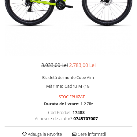
Accesorii
Diverse
Camere
Pompe
Încălțăminte
Cuvete (headset)
Produse întreținere
Frâne
Scaune copii
Frâne pe jantă
Scule și dispozitive
Discuri (rotoare)
Sisteme antifurt
Plăcuțe frână
Sonerii
Saboți
3.033,00 Lei
2.783,00 Lei
Suporți și portbagaje auto
Piese frâne
Frâne pe disc
Bicicletă de munte Cube Aim
Furci
Mărime
:
Cadru M (18
Furci fixe
STOC EPUIZAT
Piese furci
Durata de livrare:
1-2 Zile
Furci cu suspensie
Cod Produs:
17488
Ghidaje și întinzătoare lanț
Ai nevoie de ajutor?
0745707007
Ghidoane și atașabile
Adauga la Favorite
Cere informatii
Jante