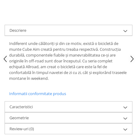
Lanțuri
Za conectare rapidă
Manete Schimbător, Frâna, Combo
Descriere
Manete frână
Manete combo
Indiferent unde călătoriți și din ce motiv, există o bicicletă de
munte Cube Aim creată pentru treaba respectivă. Construcția
Piese manete
durabilă, componentele fiabile și manevrabilitatea ce-și are
Manete schimbător
originile în off-road sunt doar începutul. Cu seria complet
Manșoane și ghidolină
echipată Allroad, am creat o bicicletă care este la fel de
confortabilă în timpul navetei de zi cu zi, cât și explorând traseele
Ghidolină
montane în weekend.
Accesorii
Manșoane
Informatii conformitate produs
Pedale
Caracteristici
Pinioane
Geometrie
Pipe
Roți
Review-uri
(0)