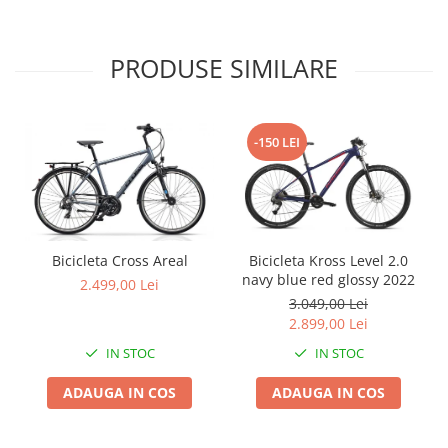
Roți spate
Set roți
Accesorii roți
PRODUSE SIMILARE
Roți față
Schimbătoare
Schimbătoare față
-150 LEI
Schimbătoare spate
Piese schimbătoare
Șei
Tije sa
Bicicleta Cross Areal
Bicicleta Kross Level 2.0
Tije telescopice
navy blue red glossy 2022
2.499,00 Lei
3.049,00 Lei
Coliere tije șa
2.899,00 Lei
Manete tije telescopice
IN STOC
IN STOC
Piese tije sa
Tije fixe
ADAUGA IN COS
ADAUGA IN COS
Tubeless și soluții anti-pană
Amortizoare spate