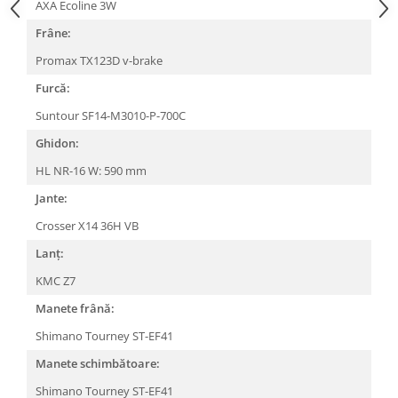
AXA Ecoline 3W
Arcuri
Frâne:
Groupset
Promax TX123D v-brake
Furcă:
Suntour SF14-M3010-P-700C
Ghidon:
HL NR-16 W: 590 mm
Jante:
Crosser X14 36H VB
Lanț:
KMC Z7
Manete frână:
Shimano Tourney ST-EF41
Manete schimbătoare:
Shimano Tourney ST-EF41