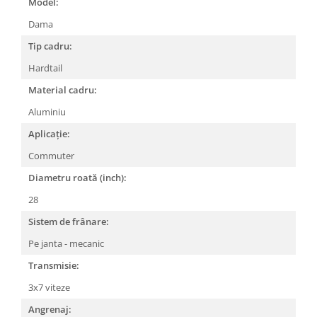
Model:
Lanțuri
Dama
Za conectare rapidă
Tip cadru:
Manete Schimbător, Frâna, Combo
Hardtail
Manete frână
Material cadru:
Manete combo
Aluminiu
Piese manete
Aplicație:
Manete schimbător
Manșoane și ghidolină
Commuter
Ghidolină
Diametru roată (inch):
Accesorii
28
Manșoane
Sistem de frânare:
Pedale
Pe janta - mecanic
Pinioane
Transmisie:
Pipe
3x7 viteze
Roți
Angrenaj: