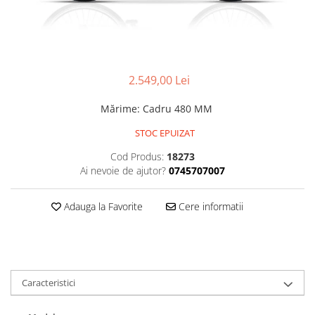
Accesorii
Diverse
Camere
Pompe
Încălțăminte
Cuvete (headset)
Produse întreținere
Frâne
Scaune copii
2.549,00 Lei
Frâne pe jantă
Scule și dispozitive
Discuri (rotoare)
Sisteme antifurt
Mărime
:
Cadru 480 MM
Plăcuțe frână
Sonerii
STOC EPUIZAT
Saboți
Suporți și portbagaje auto
Piese frâne
Cod Produs:
18273
Ai nevoie de ajutor?
0745707007
Frâne pe disc
Furci
Adauga la Favorite
Cere informatii
Furci fixe
Piese furci
Furci cu suspensie
Ghidaje și întinzătoare lanț
Caracteristici
Ghidoane și atașabile
Jante