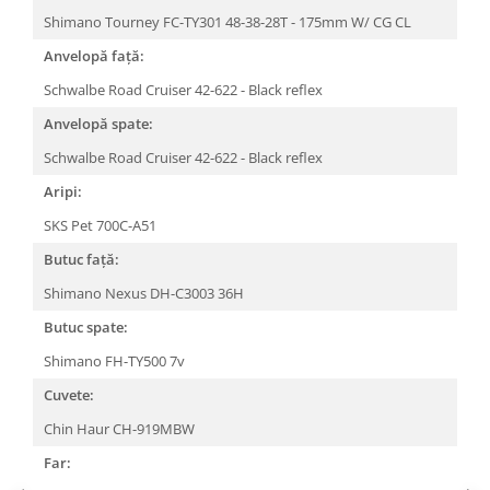
Roți spate
Shimano Tourney FC-TY301 48-38-28T - 175mm W/ CG CL
Set roți
Anvelopă față:
Accesorii roți
Roți față
Schwalbe Road Cruiser 42-622 - Black reflex
Schimbătoare
Anvelopă spate:
Schimbătoare față
Schwalbe Road Cruiser 42-622 - Black reflex
Schimbătoare spate
Aripi:
Piese schimbătoare
SKS Pet 700C-A51
Șei
Butuc față:
Tije sa
Shimano Nexus DH-C3003 36H
Tije telescopice
Butuc spate:
Coliere tije șa
Manete tije telescopice
Shimano FH-TY500 7v
Piese tije sa
Cuvete:
Tije fixe
Chin Haur CH-919MBW
Tubeless și soluții anti-pană
Far:
Amortizoare spate