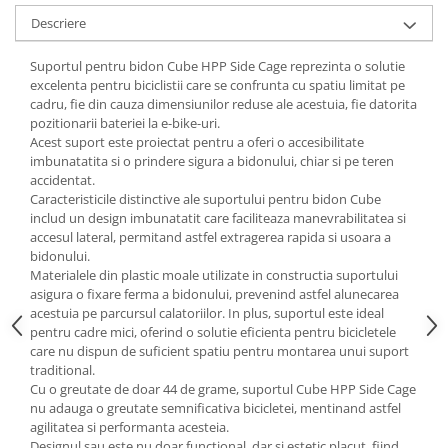
Descriere
Lanțuri
Za conectare rapidă
Suportul pentru bidon Cube HPP Side Cage reprezinta o solutie
Manete Schimbător, Frâna, Combo
excelenta pentru biciclistii care se confrunta cu spatiu limitat pe
cadru, fie din cauza dimensiunilor reduse ale acestuia, fie datorita
Manete frână
pozitionarii bateriei la e-bike-uri.
Manete combo
Acest suport este proiectat pentru a oferi o accesibilitate
imbunatatita si o prindere sigura a bidonului, chiar si pe teren
Piese manete
accidentat.
Manete schimbător
Caracteristicile distinctive ale suportului pentru bidon Cube
Manșoane și ghidolină
includ un design imbunatatit care faciliteaza manevrabilitatea si
accesul lateral, permitand astfel extragerea rapida si usoara a
Ghidolină
bidonului.
Accesorii
Materialele din plastic moale utilizate in constructia suportului
asigura o fixare ferma a bidonului, prevenind astfel alunecarea
Manșoane
acestuia pe parcursul calatoriilor. In plus, suportul este ideal
Pedale
pentru cadre mici, oferind o solutie eficienta pentru bicicletele
care nu dispun de suficient spatiu pentru montarea unui suport
Pinioane
traditional.
Pipe
Cu o greutate de doar 44 de grame, suportul Cube HPP Side Cage
nu adauga o greutate semnificativa bicicletei, mentinand astfel
Roți
agilitatea si performanta acesteia.
Designul sau este nu doar functional, dar si estetic placut, fiind