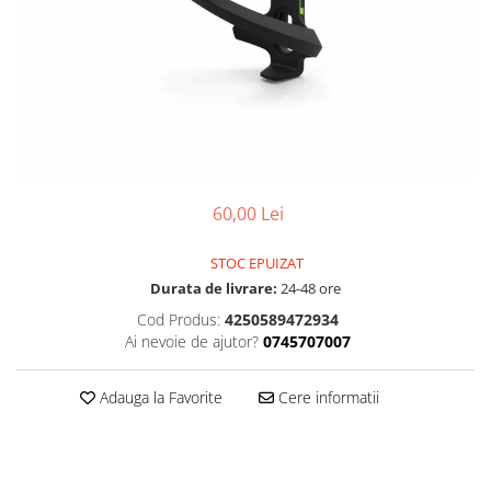
Accesorii
Diverse
Camere
Pompe
Încălțăminte
Cuvete (headset)
Produse întreținere
Frâne
Scaune copii
Frâne pe jantă
Scule și dispozitive
Discuri (rotoare)
Sisteme antifurt
Plăcuțe frână
Sonerii
Saboți
60,00 Lei
Suporți și portbagaje auto
Piese frâne
STOC EPUIZAT
Frâne pe disc
Durata de livrare:
24-48 ore
Furci
Cod Produs:
4250589472934
Furci fixe
Ai nevoie de ajutor?
0745707007
Piese furci
Furci cu suspensie
Adauga la Favorite
Cere informatii
Ghidaje și întinzătoare lanț
Ghidoane și atașabile
Jante