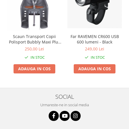
Arcuri
Groupset
Scaun Transport Copii
Far RAVEMEN CR600 USB
Polisport Bubbly Maxi Plus
600 lumeni - Black
CFS PRINDERE pe
250,00 Lei
249,00 Lei
PORTBAGAJ - Gri-Maro
IN STOC
IN STOC
ADAUGA IN COS
ADAUGA IN COS
SOCIAL
Urmareste-ne in social media