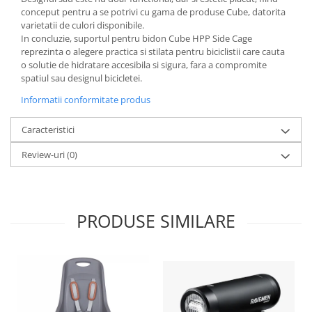
Roți spate
conceput pentru a se potrivi cu gama de produse Cube, datorita
Set roți
varietatii de culori disponibile.
Accesorii roți
In concluzie, suportul pentru bidon Cube HPP Side Cage
reprezinta o alegere practica si stilata pentru biciclistii care cauta
Roți față
o solutie de hidratare accesibila si sigura, fara a compromite
Schimbătoare
spatiul sau designul bicicletei.
Schimbătoare față
Informatii conformitate produs
Schimbătoare spate
Caracteristici
Piese schimbătoare
Șei
Review-uri
(0)
Tije sa
Tije telescopice
Coliere tije șa
PRODUSE SIMILARE
Manete tije telescopice
Piese tije sa
Tije fixe
Tubeless și soluții anti-pană
Amortizoare spate