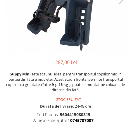
Accesorii
Diverse
Camere
Pompe
Încălțăminte
Cuvete (headset)
Produse întreținere
Frâne
Scaune copii
Frâne pe jantă
Scule și dispozitive
Discuri (rotoare)
Sisteme antifurt
Plăcuțe frână
Sonerii
Saboți
287,00 Lei
Suporți și portbagaje auto
Piese frâne
Frâne pe disc
Guppy Mini
este scaunul ideal pentru transportul copiilor mici în
Furci
partea din față a bicicletei. Acest scaun frontal permite transportul
copiilor cu greutatea între
9 și 15 kg
și poate fi montat pe coloana de
Furci fixe
direcție din față.
Piese furci
STOC EPUIZAT
Furci cu suspensie
Durata de livrare:
24-48 ore
Ghidaje și întinzătoare lanț
Cod Produs:
5604415080319
Ghidoane și atașabile
Ai nevoie de ajutor?
0745707007
Jante