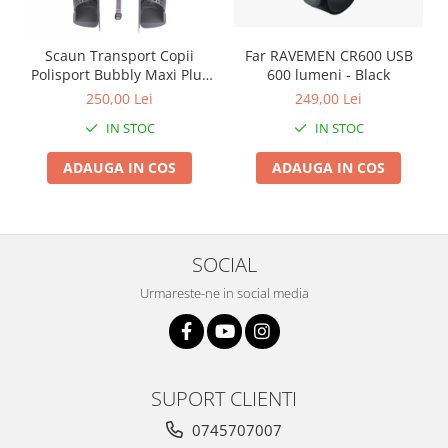
Arcuri
Groupset
Scaun Transport Copii
Far RAVEMEN CR600 USB
Polisport Bubbly Maxi Plus
600 lumeni - Black
CFS PRINDERE pe
250,00 Lei
249,00 Lei
PORTBAGAJ - Gri-Maro
IN STOC
IN STOC
ADAUGA IN COS
ADAUGA IN COS
SOCIAL
Urmareste-ne in social media
SUPORT CLIENTI
0745707007