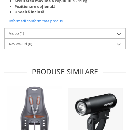
Roți spate
Greutatea maximă a copilului
: 9 - 15 kg
Poziționare opțională
Set roți
Unealtă inclusă
Accesorii roți
Informatii conformitate produs
Roți față
Schimbătoare
Video
(1)
Schimbătoare față
Review-uri
(0)
Schimbătoare spate
Piese schimbătoare
Șei
PRODUSE SIMILARE
Tije sa
Tije telescopice
Coliere tije șa
Manete tije telescopice
Piese tije sa
Tije fixe
Tubeless și soluții anti-pană
Amortizoare spate