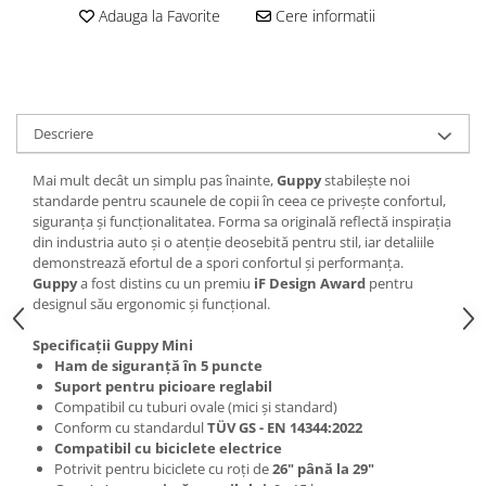
Adauga la Favorite
Cere informatii
Lanțuri
Za conectare rapidă
Manete Schimbător, Frâna, Combo
Manete frână
Descriere
Manete combo
Piese manete
Mai mult decât un simplu pas înainte,
Guppy
stabilește noi
standarde pentru scaunele de copii în ceea ce privește confortul,
Manete schimbător
siguranța și funcționalitatea. Forma sa originală reflectă inspirația
Manșoane și ghidolină
din industria auto și o atenție deosebită pentru stil, iar detaliile
demonstrează efortul de a spori confortul și performanța.
Ghidolină
Guppy
a fost distins cu un premiu
iF Design Award
pentru
Accesorii
designul său ergonomic și funcțional.
Manșoane
Specificații Guppy Mini
Pedale
Ham de siguranță în 5 puncte
Suport pentru picioare reglabil
Pinioane
Compatibil cu tuburi ovale (mici și standard)
Pipe
Conform cu standardul
TÜV GS - EN 14344:2022
Compatibil cu biciclete electrice
Roți
Potrivit pentru biciclete cu roți de
26" până la 29"