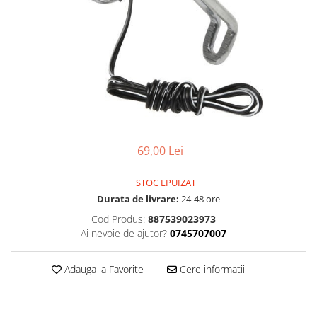
Accesorii
Diverse
Camere
Pompe
Încălțăminte
Cuvete (headset)
Produse întreținere
Frâne
Scaune copii
Frâne pe jantă
Scule și dispozitive
Discuri (rotoare)
Sisteme antifurt
Plăcuțe frână
Sonerii
Saboți
69,00 Lei
Suporți și portbagaje auto
Piese frâne
Frâne pe disc
STOC EPUIZAT
Furci
Durata de livrare:
24-48 ore
Furci fixe
Cod Produs:
887539023973
Piese furci
Ai nevoie de ajutor?
0745707007
Furci cu suspensie
Ghidaje și întinzătoare lanț
Adauga la Favorite
Cere informatii
Ghidoane și atașabile
Jante