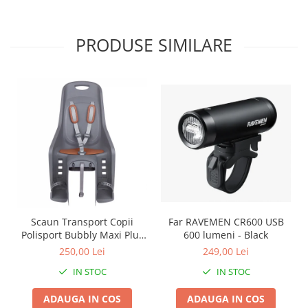
Roți spate
Set roți
Accesorii roți
PRODUSE SIMILARE
Roți față
Schimbătoare
Schimbătoare față
Schimbătoare spate
Piese schimbătoare
Șei
Tije sa
Tije telescopice
Coliere tije șa
Scaun Transport Copii
Far RAVEMEN CR600 USB
Manete tije telescopice
Polisport Bubbly Maxi Plus
600 lumeni - Black
Piese tije sa
CFS PRINDERE pe
250,00 Lei
249,00 Lei
PORTBAGAJ - Gri-Maro
Tije fixe
IN STOC
IN STOC
Tubeless și soluții anti-pană
ADAUGA IN COS
ADAUGA IN COS
Amortizoare spate