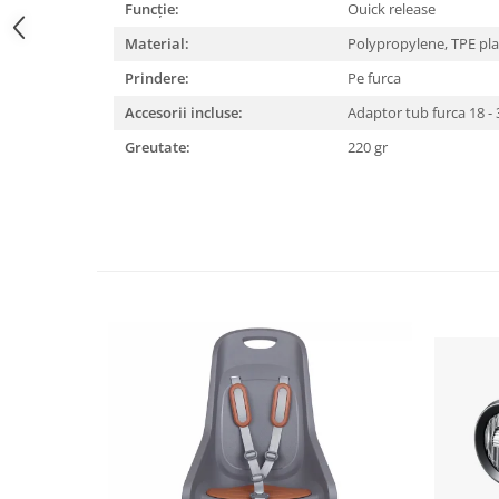
Funcție:
Ouick release
Lanțuri
Material:
Polypropylene, TPE pla
Za conectare rapidă
Prindere:
Pe furca
Manete Schimbător, Frâna, Combo
Accesorii incluse:
Adaptor tub furca 18 
Manete frână
Greutate:
220 gr
Manete combo
Piese manete
Manete schimbător
Manșoane și ghidolină
Ghidolină
Accesorii
Manșoane
Pedale
Pinioane
Pipe
Roți