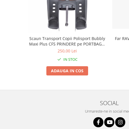
Roți spate
Set roți
Accesorii roți
Roți față
Schimbătoare
Scaun Transport Copii Polisport Bubbly
Far RA
Schimbătoare față
Maxi Plus CFS PRINDERE pe PORTBAGAJ
Schimbătoare spate
- Gri-Maro
250,00 Lei
Piese schimbătoare
IN STOC
Șei
ADAUGA IN COS
Tije sa
Tije telescopice
Coliere tije șa
Manete tije telescopice
SOCIAL
Piese tije sa
Tije fixe
Urmareste-ne in social me
Tubeless și soluții anti-pană
Amortizoare spate