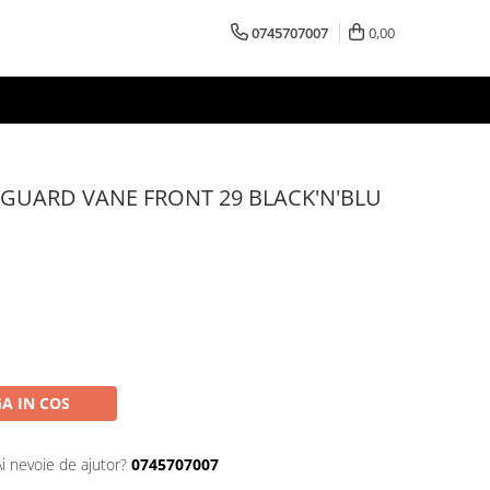
0745707007
0,00
DGUARD VANE FRONT 29 BLACK'N'BLU
A IN COS
Ai nevoie de ajutor?
0745707007