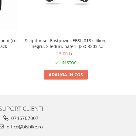
meni (cu
Sclipitor set Eastpower EBSL-018 silikon,
CHEIE PIN
lack
negru, 2 leduri, baterii (2xCR2032
L
incluse)
15,00 Lei
IN STOC
ADAUGA IN COS
SUPORT CLIENTI
0745707007
office@bisbike.ro