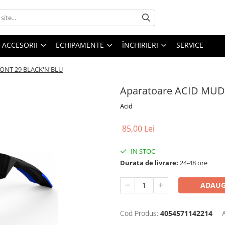
ACCESORII
ECHIPAMENTE
ÎNCHIRIERI
SERVICE
ONT 29 BLACK'N'BLU
Aparatoare ACID MU
Acid
85,00 Lei
IN STOC
Durata de livrare:
24-48 ore
ADAUG
Cod Produs:
4054571142214