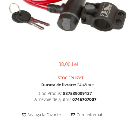
Accesorii
Diverse
Camere
Pompe
Încălțăminte
Cuvete (headset)
Produse întreținere
Frâne
Scaune copii
Frâne pe jantă
Scule și dispozitive
Discuri (rotoare)
Sisteme antifurt
Plăcuțe frână
Sonerii
Saboți
38,00 Lei
Suporți și portbagaje auto
Piese frâne
Frâne pe disc
STOC EPUIZAT
Furci
Durata de livrare:
24-48 ore
Furci fixe
Cod Produs:
887539009137
Piese furci
Ai nevoie de ajutor?
0745707007
Furci cu suspensie
Ghidaje și întinzătoare lanț
Adauga la Favorite
Cere informatii
Ghidoane și atașabile
Jante