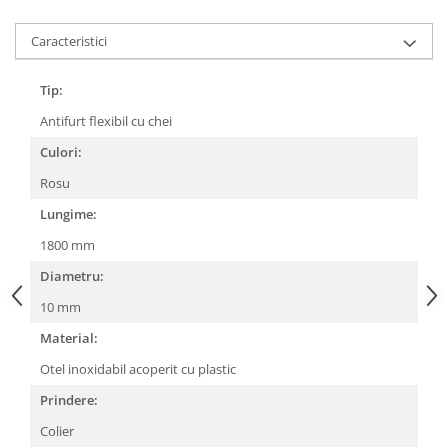
Lanțuri
Caracteristici
Za conectare rapidă
Manete Schimbător, Frâna, Combo
Tip:
Manete frână
Antifurt flexibil cu chei
Manete combo
Culori:
Piese manete
Rosu
Manete schimbător
Lungime:
Manșoane și ghidolină
1800 mm
Ghidolină
Accesorii
Diametru:
Manșoane
10 mm
Pedale
Material:
Pinioane
Otel inoxidabil acoperit cu plastic
Pipe
Prindere:
Roți
Colier