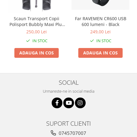
Arcuri
Groupset
Scaun Transport Copii
Far RAVEMEN CR600 USB
Polisport Bubbly Maxi Plus
600 lumeni - Black
CFS PRINDERE pe
250,00 Lei
249,00 Lei
PORTBAGAJ - Gri-Maro
IN STOC
IN STOC
ADAUGA IN COS
ADAUGA IN COS
SOCIAL
Urmareste-ne in social media
SUPORT CLIENTI
0745707007