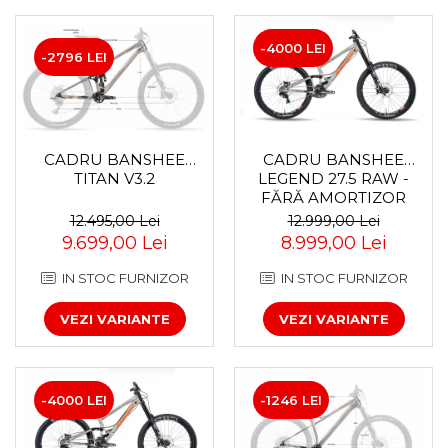
Accesorii roți
Roți față
-4000 LEI
-2796 LEI
Schimbătoare
Schimbătoare față
Schimbătoare spate
Piese schimbătoare
CADRU BANSHEE
CADRU BANSHEE
Șei
TITAN V3.2
LEGEND 27.5 RAW -
FĂRĂ AMORTIZOR
Tije sa
12.495,00 Lei
12.999,00 Lei
Tije telescopice
9.699,00 Lei
8.999,00 Lei
Coliere tije șa
IN STOC FURNIZOR
IN STOC FURNIZOR
Manete tije telescopice
Piese tije sa
VEZI VARIANTE
VEZI VARIANTE
Tije fixe
Tubeless și soluții anti-pană
Amortizoare spate
-4000 LEI
-1246 LEI
Arcuri
Groupset