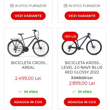
Za conectare rapidă
IN STOC FURNIZOR
IN STOC FURNIZOR
Manete Schimbător, Frâna,
VEZI VARIANTE
VEZI VARIANTE
Combo
Manete frână
Manete combo
Piese manete
-150 LEI
Manete schimbător
Manșoane și ghidolină
Ghidolină
Accesorii
BICICLETA CROSS
BICICLETA KROSS
Manșoane
AREAL
LEVEL 2.0 NAVY BLUE
RED GLOSSY 2022
Pedale
2.499,00 Lei
3.049,00 Lei
Pinioane
2.899,00 Lei
Pipe
In stoc
In stoc
Roți
ADAUGA IN COS
ADAUGA IN COS
Roți spate
Set roți