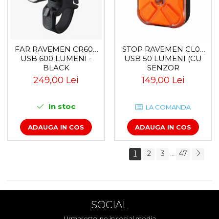
FAR RAVEMEN CR600
STOP RAVEMEN CL06
USB 600 LUMENI -
USB 50 LUMENI (CU
BLACK
SENZOR
ACCELEROMETRU) -
249,00 Lei
149,00 Lei
BLACK
In stoc
LA COMANDA
ADAUGA IN COS
ADAUGA IN COS
1
2
3
47
...
SOCIAL
Urmareste-ne in social media