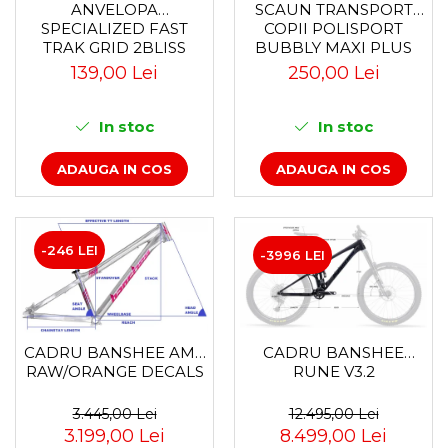
Accesorii
Diverse
Camere
ANVELOPA
SCAUN TRANSPORT
Pompe
SPECIALIZED FAST
COPII POLISPORT
Încălțăminte
Cuvete (headset)
TRAK GRID 2BLISS
BUBBLY MAXI PLUS
Produse întreținere
READY T7 - 29X2.35
CFS PRINDERE PE
Frâne
139,00 Lei
250,00 Lei
BLACK - TUBELESS
PORTBAGAJ - GRI-
Scaune copii
Frâne pe jantă
PLIABIL
MARO
Scule și dispozitive
Discuri (rotoare)
In stoc
In stoc
Plăcuțe frână
Sisteme antifurt
ADAUGA IN COS
ADAUGA IN COS
Saboți
Sonerii
Piese frâne
Suporți și portbagaje auto
Frâne pe disc
Furci
-246 LEI
-3996 LEI
Furci fixe
Piese furci
Furci cu suspensie
Ghidaje și întinzătoare lanț
CADRU BANSHEE AMP
CADRU BANSHEE
RAW/ORANGE DECALS
RUNE V3.2
Ghidoane și atașabile
Jante
3.445,00 Lei
12.495,00 Lei
3.199,00 Lei
8.499,00 Lei
Lanțuri