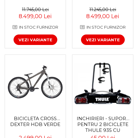
11.745,00 Lei
11.245,00 Lei
8.499,00 Lei
8.499,00 Lei
IN STOC FURNIZOR
IN STOC FURNIZOR
VEZI VARIANTE
VEZI VARIANTE
BICICLETA CROSS
INCHIRIERI - SUPORT
DEXTER HDB VERDE
PENTRU 2 BICICLETE
THULE 935 CU
PRINDERE PE
2.499,00 Lei
45,00 Lei