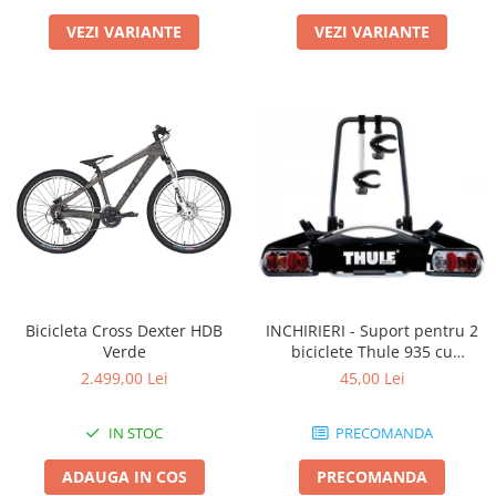
VEZI VARIANTE
VEZI VARIANTE
Bicicleta Cross Dexter HDB
INCHIRIERI - Suport pentru 2
Verde
biciclete Thule 935 cu
prindere pe carligul de
2.499,00 Lei
45,00 Lei
remorcare
IN STOC
PRECOMANDA
ADAUGA IN COS
PRECOMANDA