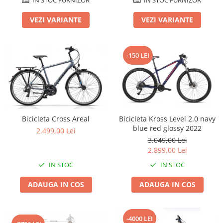
Lanțuri
VEZI VARIANTE
VEZI VARIANTE
Za conectare rapidă
Manete Schimbător, Frâna, Combo
-150 LEI
Manete frână
Manete combo
Piese manete
Manete schimbător
Manșoane și ghidolină
Bicicleta Cross Areal
Bicicleta Kross Level 2.0 navy
Ghidolină
blue red glossy 2022
2.499,00 Lei
Accesorii
3.049,00 Lei
Manșoane
2.899,00 Lei
Pedale
IN STOC
IN STOC
Pinioane
ADAUGA IN COS
ADAUGA IN COS
Pipe
Roți
-4000 LEI