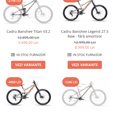
-2796 LEI
Roți spate
Set roți
Accesorii roți
Roți față
Schimbătoare
Cadru Banshee Titan V3.2
Cadru Banshee Legend 27.5
Schimbătoare față
Raw - fără amortizor
12.495,00 Lei
Schimbătoare spate
12.999,00 Lei
9.699,00 Lei
8.999,00 Lei
Piese schimbătoare
Șei
IN STOC FURNIZOR
IN STOC FURNIZOR
Tije sa
VEZI VARIANTE
VEZI VARIANTE
Tije telescopice
Coliere tije șa
-4000 LEI
-1246 LEI
Manete tije telescopice
Piese tije sa
Tije fixe
Tubeless și soluții anti-pană
Amortizoare spate