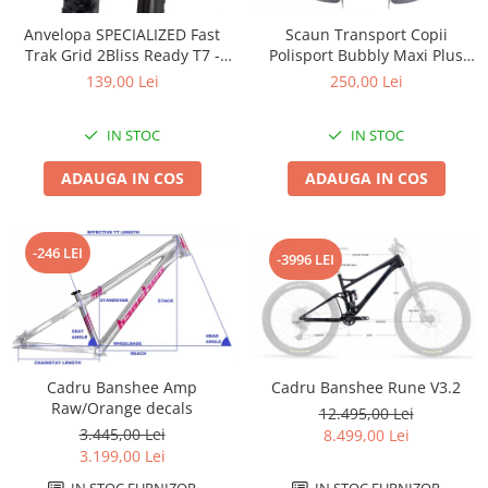
Accesorii
Diverse
Camere
Pompe
Încălțăminte
Anvelopa SPECIALIZED Fast
Scaun Transport Copii
Trak Grid 2Bliss Ready T7 -
Polisport Bubbly Maxi Plus
Cuvete (headset)
Produse întreținere
29x2.35 Black - Tubeless
CFS PRINDERE pe PORTBAGAJ
139,00 Lei
250,00 Lei
Frâne
Scaune copii
Pliabil
- Gri-Maro
Frâne pe jantă
Scule și dispozitive
IN STOC
IN STOC
Discuri (rotoare)
Sisteme antifurt
ADAUGA IN COS
ADAUGA IN COS
Plăcuțe frână
Sonerii
Saboți
Suporți și portbagaje auto
Piese frâne
-246 LEI
-3996 LEI
Frâne pe disc
Furci
Furci fixe
Piese furci
Furci cu suspensie
Cadru Banshee Rune V3.2
Cadru Banshee Amp
Raw/Orange decals
12.495,00 Lei
Ghidaje și întinzătoare lanț
3.445,00 Lei
8.499,00 Lei
Ghidoane și atașabile
3.199,00 Lei
Jante
IN STOC FURNIZOR
IN STOC FURNIZOR