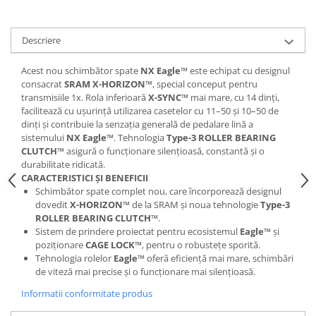
Lanțuri
Za conectare rapidă
Descriere
Manete Schimbător, Frâna, Combo
Acest nou schimbător spate
NX Eagle™
este echipat cu designul
Manete frână
consacrat
SRAM X-HORIZON™
, special conceput pentru
transmisiile 1x. Rola inferioară
X-SYNC™
mai mare, cu 14 dinți,
Manete combo
facilitează cu ușurință utilizarea casetelor cu 11–50 și 10–50 de
Piese manete
dinți și contribuie la senzația generală de pedalare lină a
Manete schimbător
sistemului
NX Eagle™
. Tehnologia
Type-3 ROLLER BEARING
CLUTCH™
asigură o funcționare silențioasă, constantă și o
Manșoane și ghidolină
durabilitate ridicată.
Ghidolină
CARACTERISTICI ȘI BENEFICII
Schimbător spate complet nou, care încorporează designul
Accesorii
dovedit
X-HORIZON™
de la SRAM și noua tehnologie
Type-3
Manșoane
ROLLER BEARING CLUTCH™
.
Pedale
Sistem de prindere proiectat pentru ecosistemul
Eagle™
și
poziționare
CAGE LOCK™
, pentru o robustețe sporită.
Pinioane
Tehnologia rolelor
Eagle™
oferă eficiență mai mare, schimbări
de viteză mai precise și o funcționare mai silențioasă.
Pipe
Informatii conformitate produs
Roți