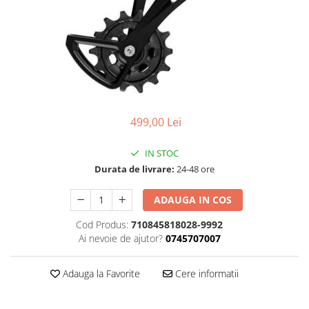
Accesorii
Diverse
Camere
Pompe
Încălțăminte
Cuvete (headset)
Produse întreținere
Frâne
Scaune copii
Frâne pe jantă
Scule și dispozitive
Discuri (rotoare)
Sisteme antifurt
Plăcuțe frână
499,00 Lei
Sonerii
Saboți
Suporți și portbagaje auto
Piese frâne
IN STOC
Frâne pe disc
Durata de livrare:
24-48 ore
Furci
ADAUGA IN COS
Furci fixe
Cod Produs:
710845818028-9992
Piese furci
Ai nevoie de ajutor?
0745707007
Furci cu suspensie
Ghidaje și întinzătoare lanț
Adauga la Favorite
Cere informatii
Ghidoane și atașabile
Jante