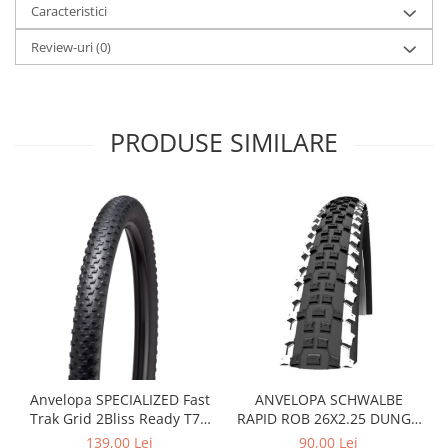
Roți spate
Caracteristici
Set roți
Review-uri
(0)
Accesorii roți
Roți față
Schimbătoare
PRODUSE SIMILARE
Schimbătoare față
Schimbătoare spate
Piese schimbătoare
Șei
Tije sa
Tije telescopice
Coliere tije șa
Manete tije telescopice
Piese tije sa
Tije fixe
Anvelopa SPECIALIZED Fast
ANVELOPA SCHWALBE
Tubeless și soluții anti-pană
Trak Grid 2Bliss Ready T7 -
RAPID ROB 26X2.25 DUNGA
29x2.35 Black - Tubeless
ALBA
Amortizoare spate
139,00 Lei
90,00 Lei