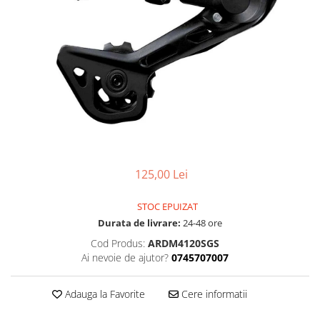
Accesorii
Diverse
Camere
Pompe
Încălțăminte
Cuvete (headset)
Produse întreținere
Frâne
Scaune copii
Frâne pe jantă
Scule și dispozitive
Discuri (rotoare)
Sisteme antifurt
Plăcuțe frână
Sonerii
Saboți
Suporți și portbagaje auto
Piese frâne
125,00 Lei
Frâne pe disc
Furci
STOC EPUIZAT
Furci fixe
Durata de livrare:
24-48 ore
Piese furci
Cod Produs:
ARDM4120SGS
Furci cu suspensie
Ai nevoie de ajutor?
0745707007
Ghidaje și întinzătoare lanț
Adauga la Favorite
Cere informatii
Ghidoane și atașabile
Jante