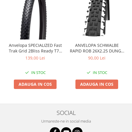
Arcuri
Groupset
Anvelopa SPECIALIZED Fast
ANVELOPA SCHWALBE
Trak Grid 2Bliss Ready T7 -
RAPID ROB 26X2.25 DUNGA
29x2.35 Black - Tubeless
ALBA
139,00 Lei
90,00 Lei
Pliabil
IN STOC
IN STOC
ADAUGA IN COS
ADAUGA IN COS
SOCIAL
Urmareste-ne in social media