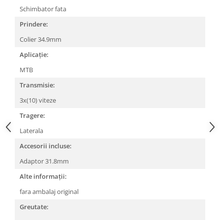
Schimbator fata
Lanțuri
Prindere:
Za conectare rapidă
Colier 34.9mm
Manete Schimbător, Frâna, Combo
Aplicație:
Manete frână
Manete combo
MTB
Piese manete
Transmisie:
Manete schimbător
3x(10) viteze
Manșoane și ghidolină
Tragere:
Ghidolină
Laterala
Accesorii
Accesorii incluse:
Manșoane
Pedale
Adaptor 31.8mm
Pinioane
Alte informații:
Pipe
fara ambalaj original
Roți
Greutate: