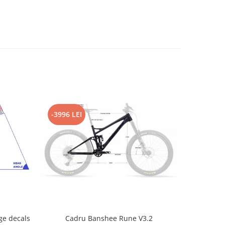
-3996 LEI
-2796 L
e decals
Cadru Banshee Rune V3.2
Cad