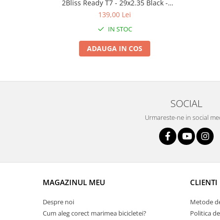
Roți spate
2Bliss Ready T7 - 29x2.35 Black -
Tubeless Pliabil
Set roți
139,00 Lei
Accesorii roți
IN STOC
Roți față
ADAUGA IN COS
Schimbătoare
Schimbătoare față
Schimbătoare spate
Piese schimbătoare
SOCIAL
Șei
Urmareste-ne in social me
Tije sa
Tije telescopice
Coliere tije șa
Manete tije telescopice
Piese tije sa
MAGAZINUL MEU
CLIENTI
Tije fixe
Tubeless și soluții anti-pană
Despre noi
Metode de
Cum aleg corect marimea bicicletei?
Politica d
Amortizoare spate