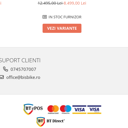
i
12.495,00 Lei
8.499,00 Lei
12.
IN STOC FURNIZOR
VEZI VARIANTE
SUPORT CLIENTI
0745707007
office@bisbike.ro