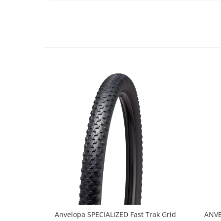
Lanțuri
Za conectare rapidă
Manete Schimbător, Frâna, Combo
Manete frână
Manete combo
Piese manete
Manete schimbător
Manșoane și ghidolină
Ghidolină
Accesorii
Manșoane
Pedale
Pinioane
Pipe
Roți
Anvelopa SPECIALIZED Fast Trak Grid
ANVE