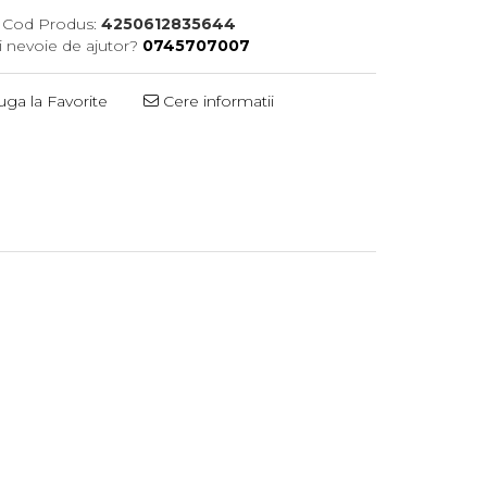
Cod Produs:
4250612835644
i nevoie de ajutor?
0745707007
ga la Favorite
Cere informatii