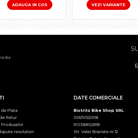
VEZI VARIANTE
ADAUGA IN COS
SU
media
TI
DATE COMERCIALE
de Plata
Bistritz Bike Shop SRL
 de Retur
J06/105/2018
a Produselor
RO38802818
ispute resolution
Str. Valer Braniste nr.12