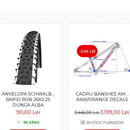
-246 LEI
CADRU BANSHEE AMP
ANVELOPA SCHWALBE
RAW/ORANGE DECALS
RAPID ROB 26X2.25
DUNGA ALBA
3.199,00 Lei
90,00 Lei
3.445,00 Lei
In stoc
IN STOC FURNIZOR