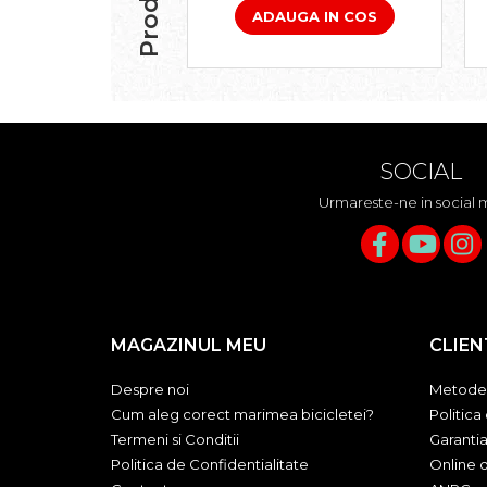
ADAUGA IN COS
Accesorii roți
Roți față
Schimbătoare
Schimbătoare față
Schimbătoare spate
Piese schimbătoare
SOCIAL
Șei
Urmareste-ne in social 
Tije sa
Tije telescopice
Coliere tije șa
Manete tije telescopice
Piese tije sa
MAGAZINUL MEU
CLIEN
Tije fixe
Tubeless și soluții anti-pană
Despre noi
Metode 
Cum aleg corect marimea bicicletei?
Politica
Amortizoare spate
Termeni si Conditii
Garanti
Arcuri
Politica de Confidentialitate
Online d
Groupset