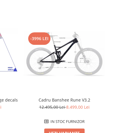
-3996 LEI
-2796 L
e decals
Cadru Banshee Rune V3.2
Cad
i
12.495,00 Lei
8.499,00 Lei
12.
IN STOC FURNIZOR