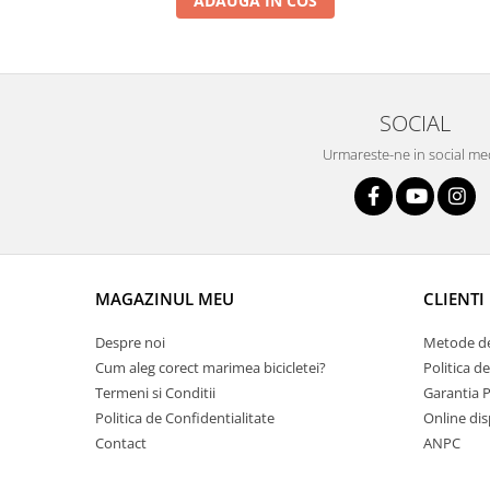
ADAUGA IN COS
Roți spate
Set roți
Accesorii roți
Roți față
Schimbătoare
SOCIAL
Schimbătoare față
Urmareste-ne in social me
Schimbătoare spate
Piese schimbătoare
Șei
Tije sa
MAGAZINUL MEU
CLIENTI
Tije telescopice
Coliere tije șa
Despre noi
Metode de
Manete tije telescopice
Cum aleg corect marimea bicicletei?
Politica d
Piese tije sa
Termeni si Conditii
Garantia 
Tije fixe
Politica de Confidentialitate
Online dis
Contact
ANPC
Tubeless și soluții anti-pană
Amortizoare spate