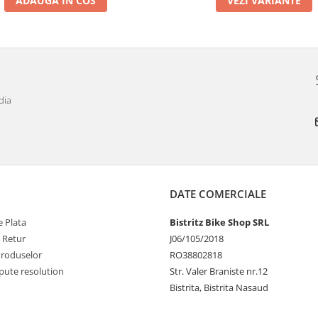
ADAUGA IN COS
VEZI VARIANTE
dia
DATE COMERCIALE
 Plata
Bistritz Bike Shop SRL
e Retur
J06/105/2018
Produselor
RO38802818
pute resolution
Str. Valer Braniste nr.12
Bistrita, Bistrita Nasaud