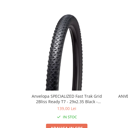
Lanțuri
Za conectare rapidă
Manete Schimbător, Frâna, Combo
Manete frână
Manete combo
Piese manete
Manete schimbător
Manșoane și ghidolină
Ghidolină
Accesorii
Manșoane
Pedale
Anvelopa SPECIALIZED Fast Trak Grid
ANVE
2Bliss Ready T7 - 29x2.35 Black -
Pinioane
Tubeless Pliabil
139,00 Lei
Pipe
IN STOC
Roți