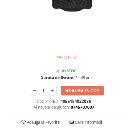
Accesorii
Diverse
Camere
Pompe
Încălțăminte
Cuvete (headset)
Produse întreținere
Frâne
Scaune copii
Frâne pe jantă
Scule și dispozitive
Discuri (rotoare)
Sisteme antifurt
Plăcuțe frână
Sonerii
Saboți
95,00 Lei
Suporți și portbagaje auto
Piese frâne
IN STOC
Frâne pe disc
Durata de livrare:
24-48 ore
Furci
Furci fixe
ADAUGA IN COS
Piese furci
Cod Produs:
4055184022085
Furci cu suspensie
Ai nevoie de ajutor?
0745707007
Ghidaje și întinzătoare lanț
Ghidoane și atașabile
Adauga la Favorite
Cere informatii
Jante