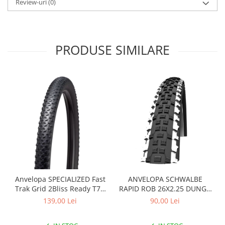
Roți spate
Review-uri
(0)
Set roți
Accesorii roți
Roți față
PRODUSE SIMILARE
Schimbătoare
Schimbătoare față
Schimbătoare spate
Piese schimbătoare
Șei
Tije sa
Tije telescopice
Coliere tije șa
Manete tije telescopice
Piese tije sa
Anvelopa SPECIALIZED Fast
ANVELOPA SCHWALBE
Trak Grid 2Bliss Ready T7 -
RAPID ROB 26X2.25 DUNGA
Tije fixe
29x2.35 Black - Tubeless
ALBA
139,00 Lei
90,00 Lei
Tubeless și soluții anti-pană
Pliabil
Amortizoare spate