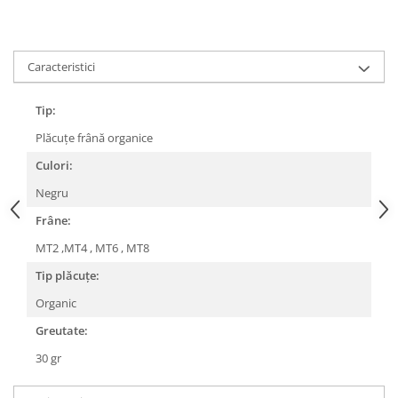
Lanțuri
Za conectare rapidă
Caracteristici
Manete Schimbător, Frâna, Combo
Manete frână
Tip:
Manete combo
Plăcuțe frână organice
Piese manete
Culori:
Manete schimbător
Manșoane și ghidolină
Negru
Ghidolină
Frâne:
Accesorii
MT2 ,MT4 , MT6 , MT8
Manșoane
Tip plăcuțe:
Pedale
Organic
Pinioane
Greutate:
Pipe
30 gr
Roți