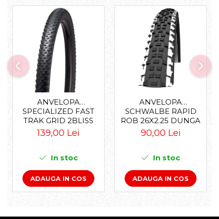
Accesorii roți
Roți față
Schimbătoare
Schimbătoare față
Schimbătoare spate
Piese schimbătoare
Șei
Tije sa
ANVELOPA
ANVELOPA
SPECIALIZED FAST
SCHWALBE RAPID
Tije telescopice
TRAK GRID 2BLISS
ROB 26X2.25 DUNGA
Coliere tije șa
READY T7 - 29X2.35
ALBA
139,00 Lei
90,00 Lei
Manete tije telescopice
BLACK - TUBELESS
PLIABIL
Piese tije sa
In stoc
In stoc
Tije fixe
Tubeless și soluții anti-pană
ADAUGA IN COS
ADAUGA IN COS
Amortizoare spate
Arcuri
Groupset