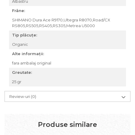
Albastru
Za conectare rapidă
Frâne:
Manete Schimbător, Frâna,
SHIMANO Dura Ace R9170,Ultegra R8070,Road/CX
Combo
RS805,RS505,RS405,RS305,Metrea U5000
Manete frână
Tip plăcuțe:
Manete combo
Piese manete
Organic
Manete schimbător
Alte informații:
Manșoane și ghidolină
fara ambalaj original
Ghidolină
Greutate:
Accesorii
25 gr
Manșoane
Pedale
Review-uri
(0)
Pinioane
Pipe
Roți
Produse similare
Roți spate
Set roți