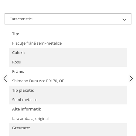
Lanțuri
Za conectare rapidă
Caracteristici
Manete Schimbător, Frâna, Combo
Tip:
Manete frână
Manete combo
Plăcuțe frână semi-metalice
Piese manete
Culori:
Manete schimbător
Rosu
Manșoane și ghidolină
Frâne:
Ghidolină
Shimano Dura Ace R9170, OE
Accesorii
Tip plăcuțe:
Manșoane
Pedale
Semi-metalice
Pinioane
Alte informații:
Pipe
fara ambalaj original
Roți
Greutate: