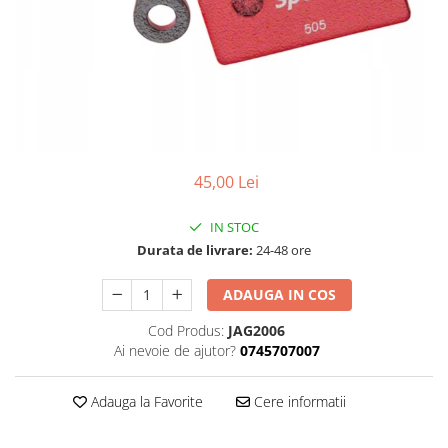
Accesorii
Diverse
Camere
Pompe
Încălțăminte
Cuvete (headset)
Produse întreținere
Frâne
Scaune copii
Frâne pe jantă
Scule și dispozitive
Discuri (rotoare)
Sisteme antifurt
Plăcuțe frână
45,00 Lei
Sonerii
Saboți
Suporți și portbagaje auto
Piese frâne
IN STOC
Frâne pe disc
Durata de livrare:
24-48 ore
Furci
ADAUGA IN COS
Furci fixe
Piese furci
Cod Produs:
JAG2006
Ai nevoie de ajutor?
0745707007
Furci cu suspensie
Ghidaje și întinzătoare lanț
Adauga la Favorite
Cere informatii
Ghidoane și atașabile
Jante