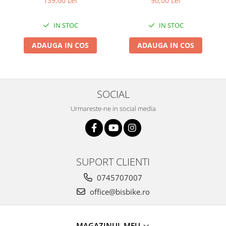
139,00 Lei
90,00 Lei
Pliabil
Arcuri
Groupset
IN STOC
IN STOC
ADAUGA IN COS
ADAUGA IN COS
SOCIAL
Urmareste-ne in social media
SUPORT CLIENTI
0745707007
office@bisbike.ro
MAGAZINUL MEU