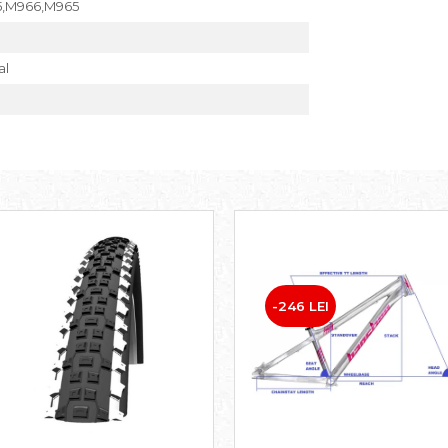
5,M966,M965
al
-246 LEI