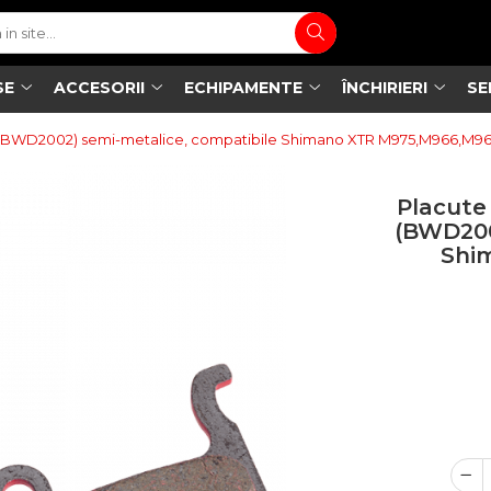
SE
ACCESORII
ECHIPAMENTE
ÎNCHIRIERI
SE
t (BWD2002) semi-metalice, compatibile Shimano XTR M975,M966,M9
Placute
(BWD200
Shi