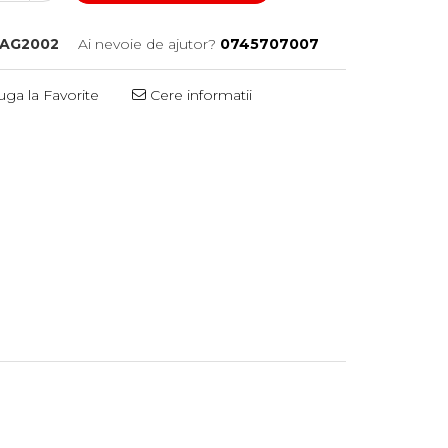
JAG2002
Ai nevoie de ajutor?
0745707007
ga la Favorite
Cere informatii