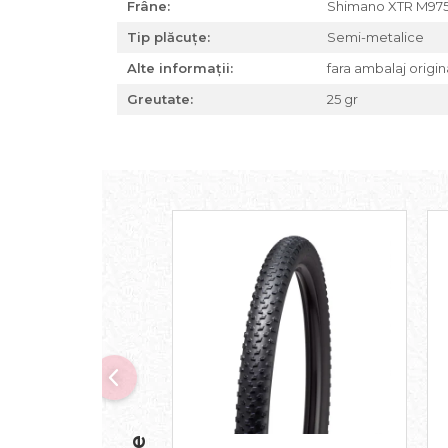
Frâne:
Shimano XTR M97
Za conectare rapidă
Tip plăcuțe:
Semi-metalice
Manete Schimbător, Frâna,
Combo
Alte informații:
fara ambalaj origin
Manete frână
Greutate:
25 gr
Manete combo
Piese manete
Manete schimbător
Manșoane și ghidolină
Ghidolină
Accesorii
Manșoane
Pedale
Pinioane
Pipe
Roți
Roți spate
Set roți