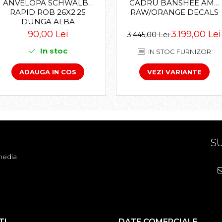
CADRU BANSHEE AMP
ANVELOPA SCHWALBE
RAW/ORANGE DECALS
RAPID ROB 26X2.25
DUNGA ALBA
3.199,00 Lei
90,00 Lei
3.445,00 Lei
In stoc
IN STOC FURNIZOR
VEZI VARIANTE
ADAUGA IN COS
SU
media
TI
DATE COMERCIALE