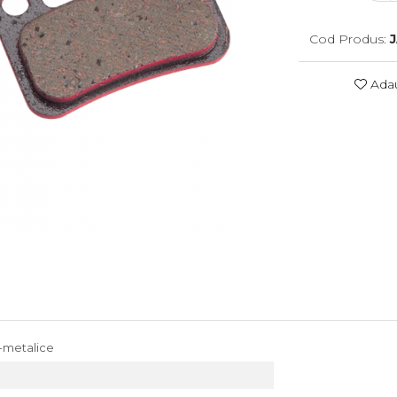
Cod Produs:
Adau
i-metalice