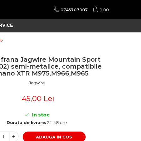
0745707007
0,00
RVICE
65
 frana Jagwire Mountain Sport
2) semi-metalice, compatibile
mano XTR M975,M966,M965
Jagwire
45,00 Lei
In stoc
Durata de livrare:
24-48 ore
ADAUGA IN COS