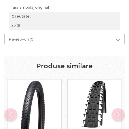
Accesorii roți
fara ambalaj original
Roți față
Greutate:
Schimbătoare
25 gr
Schimbătoare față
Schimbătoare spate
Review-uri
(0)
Piese schimbătoare
Șei
Tije sa
Produse similare
Tije telescopice
Coliere tije șa
Manete tije telescopice
Piese tije sa
Tije fixe
Tubeless și soluții anti-pană
Amortizoare spate
Arcuri
Groupset