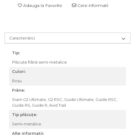
Adauga la Favorite
Cere informatii
Za conectare rapidă
Manete Schimbător, Frâna,
Combo
Manete frână
Manete combo
Caracteristici
Piese manete
Manete schimbător
Tip:
Manșoane și ghidolină
Plăcuțe frână semi-metalice
Ghidolină
Culori:
Accesorii
Rosu
Manșoane
Pedale
Frâne:
Pinioane
Sram G2 Ultimate, G2 RSC, Guide Ultimate, Guide RSC,
Guide RS, Guide R, Avid Trail
Pipe
Tip plăcuțe:
Roți
Semi-metalice
Roți spate
Alte informații:
Set roți