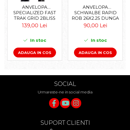
ANVELOPA
ANVELOPA
SPECIALIZED FAST
SCHWALBE RAPID
TRAK GRID 2BLISS
ROB 26X2.25 DUNGA
READY T7 - 29X2.35
ALBA
139,00 Lei
90,00 Lei
BLACK - TUBELESS
PLIABIL
In stoc
In stoc
ADAUGA IN COS
ADAUGA IN COS
SOCIAL
Urmareste-ne in social media
SUPORT CLIENTI