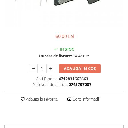
Accesorii
Diverse
Camere
Pompe
Încălțăminte
Cuvete (headset)
Produse întreținere
Frâne
Scaune copii
Frâne pe jantă
Scule și dispozitive
60,00 Lei
Discuri (rotoare)
Sisteme antifurt
Plăcuțe frână
IN STOC
Sonerii
Saboți
Durata de livrare:
24-48 ore
Suporți și portbagaje auto
Piese frâne
ADAUGA IN COS
Frâne pe disc
Furci
Cod Produs:
4712831663663
Ai nevoie de ajutor?
0745707007
Furci fixe
Piese furci
Adauga la Favorite
Cere informatii
Furci cu suspensie
Ghidaje și întinzătoare lanț
Ghidoane și atașabile
Jante