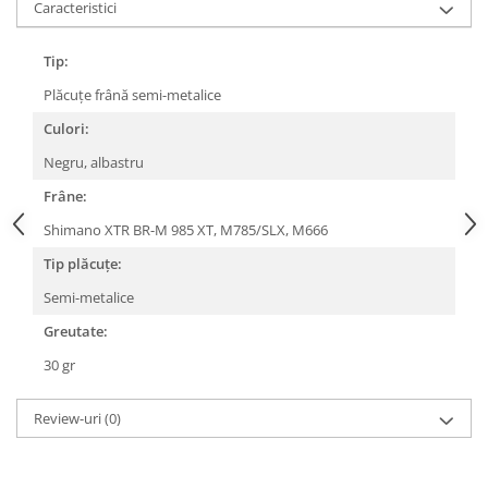
Caracteristici
Lanțuri
Tip:
Za conectare rapidă
Manete Schimbător, Frâna, Combo
Plăcuțe frână semi-metalice
Manete frână
Culori:
Manete combo
Negru, albastru
Piese manete
Frâne:
Manete schimbător
Shimano XTR BR-M 985 XT, M785/SLX, M666
Manșoane și ghidolină
Tip plăcuțe:
Ghidolină
Semi-metalice
Accesorii
Manșoane
Greutate:
Pedale
30 gr
Pinioane
Review-uri
(0)
Pipe
Roți