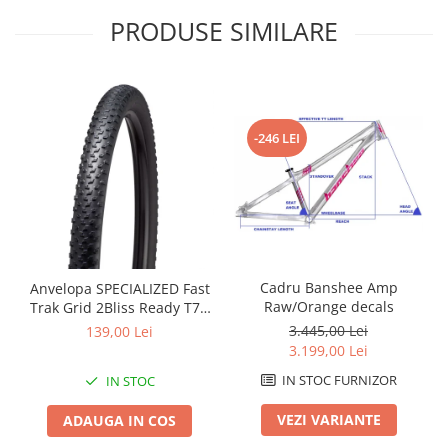
Roți spate
PRODUSE SIMILARE
Set roți
Accesorii roți
Roți față
Schimbătoare
Schimbătoare față
-246 LEI
Schimbătoare spate
Piese schimbătoare
Șei
Tije sa
Tije telescopice
Cadru Banshee Amp
Anvelopa SPECIALIZED Fast
Coliere tije șa
Raw/Orange decals
Trak Grid 2Bliss Ready T7 -
29x2.35 Black - Tubeless
Manete tije telescopice
3.445,00 Lei
139,00 Lei
Pliabil
3.199,00 Lei
Piese tije sa
IN STOC FURNIZOR
IN STOC
Tije fixe
Tubeless și soluții anti-pană
VEZI VARIANTE
ADAUGA IN COS
Amortizoare spate