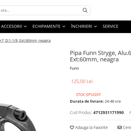
ACCESORII
ECHIPAMENTE
ÎNCHIRIERI
SERVICE
e+7, D:1-1/8, Ext:60mm, neagra
Pipa Funn Stryge, Alu.6
Ext:60mm, neagra
Funn
125,00 Lei
STOC EPUIZAT
Durata de livrare:
24-48 ore
Cod Produs:
4712931171990
Adauga la Favorite
Cere 