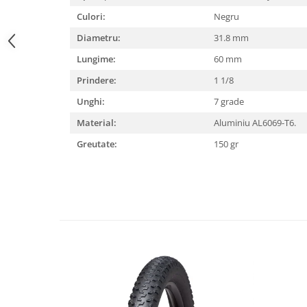
Culori:
Negru
Lanțuri
Diametru:
31.8 mm
Za conectare rapidă
Manete Schimbător, Frâna, Combo
Lungime:
60 mm
Manete frână
Prindere:
1 1/8
Manete combo
Unghi:
7 grade
Piese manete
Material:
Aluminiu AL6069-T6.
Manete schimbător
Greutate:
150 gr
Manșoane și ghidolină
Ghidolină
Accesorii
Manșoane
Pedale
Pinioane
Pipe
Roți