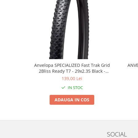
Roți spate
Set roți
Accesorii roți
Roți față
Schimbătoare
Schimbătoare față
Schimbătoare spate
Piese schimbătoare
Anvelopa SPECIALIZED Fast Trak Grid
ANVE
Șei
2Bliss Ready T7 - 29x2.35 Black -
Tije sa
Tubeless Pliabil
139,00 Lei
Tije telescopice
IN STOC
Coliere tije șa
ADAUGA IN COS
Manete tije telescopice
Piese tije sa
Tije fixe
Tubeless și soluții anti-pană
SOCIAL
Amortizoare spate