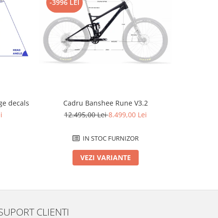
-3996 LEI
-2796 L
e decals
Cadru Banshee Rune V3.2
Cad
i
12.495,00 Lei
8.499,00 Lei
12.
IN STOC FURNIZOR
VEZI VARIANTE
SUPORT CLIENTI