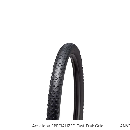
Lanțuri
Za conectare rapidă
Manete Schimbător, Frâna, Combo
Manete frână
Manete combo
Piese manete
Manete schimbător
Manșoane și ghidolină
Ghidolină
Accesorii
Manșoane
Pedale
Pinioane
Pipe
Roți
Anvelopa SPECIALIZED Fast Trak Grid
ANVE