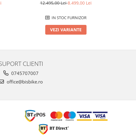
i
12.495,00 Lei
8.499,00 Lei
12.
IN STOC FURNIZOR
VEZI VARIANTE
SUPORT CLIENTI
0745707007
office@bisbike.ro