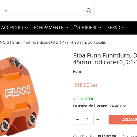
ACCESORII
ECHIPAMENTE
ÎNCHIRIERI
SERVICE
 CNC, 31,8mm, 45mm, ridicare+0,D:1-1/8, H 30mm, portocaliu
Pipa Funn Funnduro, DJ
45mm, ridicare+0,D:1-
Funn
218,00 Lei
IN STOC
Durata de livrare:
24-48 ore
ADAUG
Cod Produs:
FUN0235
Ai nevo