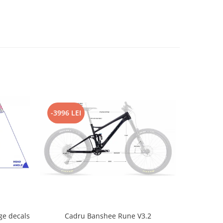
-3996 LEI
-2796 L
e decals
Cadru Banshee Rune V3.2
Cad