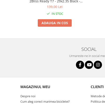
Roți spate
2Bliss Ready T7 - 29x2.35 Black -
Tubeless Pliabil
Set roți
139,00 Lei
Accesorii roți
IN STOC
Roți față
ADAUGA IN COS
Schimbătoare
Schimbătoare față
Schimbătoare spate
Piese schimbătoare
SOCIAL
Șei
Urmareste-ne in social me
Tije sa
Tije telescopice
Coliere tije șa
Manete tije telescopice
Piese tije sa
MAGAZINUL MEU
CLIENTI
Tije fixe
Tubeless și soluții anti-pană
Despre noi
Metode de
Cum aleg corect marimea bicicletei?
Politica d
Amortizoare spate