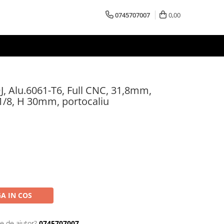
0745707007
0,00
, Alu.6061-T6, Full CNC, 31,8mm,
1/8, H 30mm, portocaliu
A IN COS
ie de ajutor?
0745707007