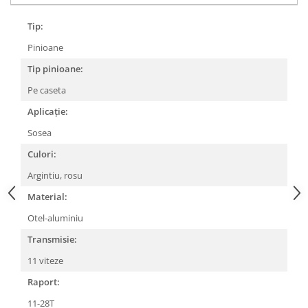
Lanțuri
Tip:
Za conectare rapidă
Pinioane
Manete Schimbător, Frâna, Combo
Tip pinioane:
Manete frână
Pe caseta
Manete combo
Aplicație:
Piese manete
Manete schimbător
Sosea
Manșoane și ghidolină
Culori:
Ghidolină
Argintiu, rosu
Accesorii
Material:
Manșoane
Otel-aluminiu
Pedale
Transmisie:
Pinioane
11 viteze
Pipe
Raport:
Roți
11-28T