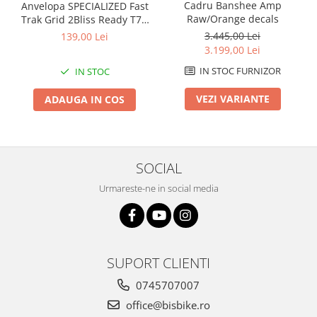
Cadru Banshee Amp
Anvelopa SPECIALIZED Fast
Arcuri
Raw/Orange decals
Trak Grid 2Bliss Ready T7 -
29x2.35 Black - Tubeless
Groupset
3.445,00 Lei
139,00 Lei
Pliabil
3.199,00 Lei
IN STOC FURNIZOR
IN STOC
VEZI VARIANTE
ADAUGA IN COS
SOCIAL
Urmareste-ne in social media
SUPORT CLIENTI
0745707007
office@bisbike.ro