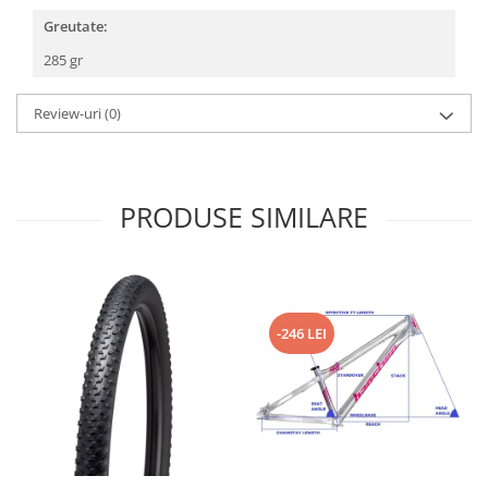
Roți spate
Greutate:
Set roți
Accesorii roți
285 gr
Roți față
Review-uri
(0)
Schimbătoare
Schimbătoare față
Schimbătoare spate
Piese schimbătoare
PRODUSE SIMILARE
Șei
Tije sa
Tije telescopice
Coliere tije șa
-246 LEI
Manete tije telescopice
Piese tije sa
Tije fixe
Tubeless și soluții anti-pană
Amortizoare spate