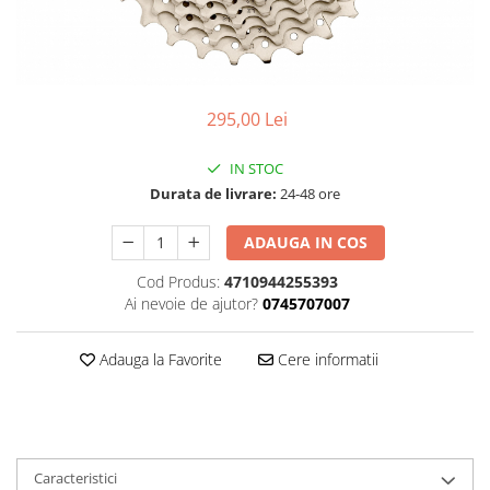
Accesorii
Diverse
Camere
Pompe
Încălțăminte
Cuvete (headset)
Produse întreținere
Frâne
Scaune copii
295,00 Lei
Frâne pe jantă
Scule și dispozitive
Discuri (rotoare)
Sisteme antifurt
IN STOC
Plăcuțe frână
Durata de livrare:
24-48 ore
Sonerii
Saboți
Suporți și portbagaje auto
Piese frâne
ADAUGA IN COS
Frâne pe disc
Cod Produs:
4710944255393
Furci
Ai nevoie de ajutor?
0745707007
Furci fixe
Adauga la Favorite
Cere informatii
Piese furci
Furci cu suspensie
Ghidaje și întinzătoare lanț
Ghidoane și atașabile
Caracteristici
Jante