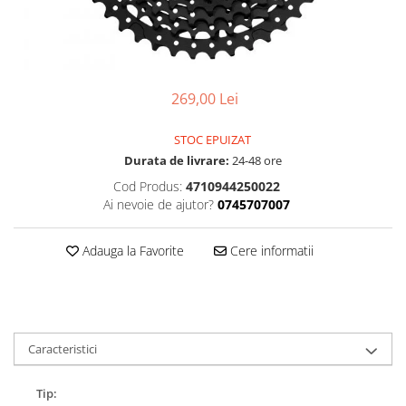
Accesorii
Diverse
Camere
Pompe
Încălțăminte
Cuvete (headset)
Produse întreținere
Frâne
Scaune copii
269,00 Lei
Frâne pe jantă
Scule și dispozitive
Discuri (rotoare)
Sisteme antifurt
STOC EPUIZAT
Plăcuțe frână
Durata de livrare:
24-48 ore
Sonerii
Saboți
Cod Produs:
4710944250022
Suporți și portbagaje auto
Piese frâne
Ai nevoie de ajutor?
0745707007
Frâne pe disc
Furci
Adauga la Favorite
Cere informatii
Furci fixe
Piese furci
Furci cu suspensie
Ghidaje și întinzătoare lanț
Caracteristici
Ghidoane și atașabile
Tip:
Jante