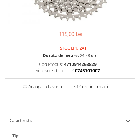
Accesorii
Diverse
Camere
Pompe
Încălțăminte
Cuvete (headset)
Produse întreținere
Frâne
Scaune copii
115,00 Lei
Frâne pe jantă
Scule și dispozitive
Discuri (rotoare)
Sisteme antifurt
STOC EPUIZAT
Plăcuțe frână
Durata de livrare:
24-48 ore
Sonerii
Saboți
Cod Produs:
4710944268829
Suporți și portbagaje auto
Piese frâne
Ai nevoie de ajutor?
0745707007
Frâne pe disc
Furci
Adauga la Favorite
Cere informatii
Furci fixe
Piese furci
Furci cu suspensie
Ghidaje și întinzătoare lanț
Caracteristici
Ghidoane și atașabile
Tip:
Jante