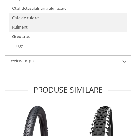
Roți spate
Otel, detasabili, anti-alunecare
Set roți
Accesorii roți
Cale de rulare:
Roți față
Rulment
Schimbătoare
Greutate:
Schimbătoare față
350 gr
Schimbătoare spate
Piese schimbătoare
Review-uri
(0)
Șei
Tije sa
Tije telescopice
PRODUSE SIMILARE
Coliere tije șa
Manete tije telescopice
Piese tije sa
Tije fixe
Tubeless și soluții anti-pană
Amortizoare spate