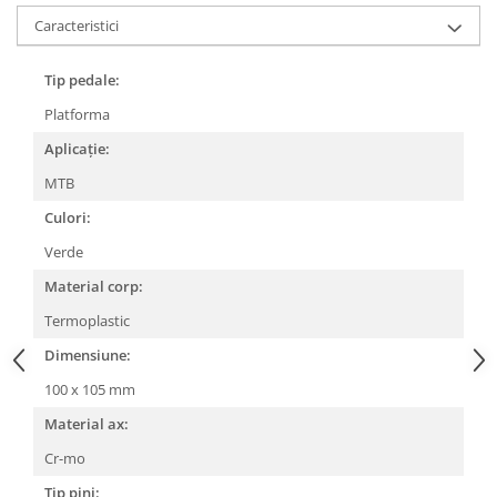
Caracteristici
Lanțuri
Za conectare rapidă
Tip pedale:
Manete Schimbător, Frâna, Combo
Platforma
Manete frână
Aplicație:
Manete combo
Piese manete
MTB
Manete schimbător
Culori:
Manșoane și ghidolină
Verde
Ghidolină
Material corp:
Accesorii
Termoplastic
Manșoane
Dimensiune:
Pedale
100 x 105 mm
Pinioane
Material ax:
Pipe
Cr-mo
Roți
Tip pini: