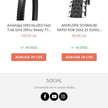
Arcuri
Groupset
Anvelopa SPECIALIZED Fast
ANVELOPA SCHWALBE
Trak Grid 2Bliss Ready T7 -
RAPID ROB 26X2.25 DUNGA
29x2.35 Black - Tubeless
ALBA
139,00 Lei
90,00 Lei
Pliabil
IN STOC
IN STOC
ADAUGA IN COS
ADAUGA IN COS
SOCIAL
Urmareste-ne in social media