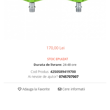
Accesorii
Diverse
Camere
Pompe
Încălțăminte
Cuvete (headset)
Produse întreținere
Frâne
Scaune copii
Frâne pe jantă
Scule și dispozitive
Discuri (rotoare)
Sisteme antifurt
Plăcuțe frână
Sonerii
Saboți
170,00 Lei
Suporți și portbagaje auto
Piese frâne
STOC EPUIZAT
Frâne pe disc
Durata de livrare:
24-48 ore
Furci
Cod Produs:
4250589419700
Furci fixe
Ai nevoie de ajutor?
0745707007
Piese furci
Furci cu suspensie
Adauga la Favorite
Cere informatii
Ghidaje și întinzătoare lanț
Ghidoane și atașabile
Jante