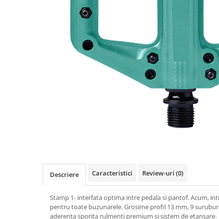
Accesorii
Diverse
Camere
Pompe
Încălțăminte
Cuvete (headset)
Produse întreținere
Frâne
Scaune copii
Frâne pe jantă
Scule și dispozitive
Discuri (rotoare)
Sisteme antifurt
Plăcuțe frână
Sonerii
Saboți
Suporți și portbagaje auto
Piese frâne
Frâne pe disc
Furci
Furci fixe
Piese furci
Furci cu suspensie
Caracteristici
Review-uri
(0)
Descriere
Ghidaje și întinzătoare lanț
Stamp 1- interfata optima intre pedala si pantof. Acum, intr
Ghidoane și atașabile
pentru toate buzunarele. Grosime profil 13 mm, 9 suruburi 
Jante
aderenta sporita rulmenti premium si sistem de etansare.