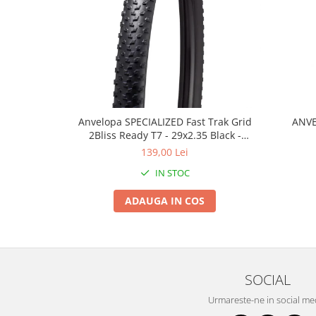
Roți spate
Set roți
Accesorii roți
Roți față
Schimbătoare
Schimbătoare față
Schimbătoare spate
Anvelopa SPECIALIZED Fast Trak Grid
ANVE
Piese schimbătoare
2Bliss Ready T7 - 29x2.35 Black -
Tubeless Pliabil
Șei
139,00 Lei
IN STOC
Tije sa
Tije telescopice
ADAUGA IN COS
Coliere tije șa
Manete tije telescopice
Piese tije sa
Tije fixe
SOCIAL
Tubeless și soluții anti-pană
Urmareste-ne in social me
Amortizoare spate