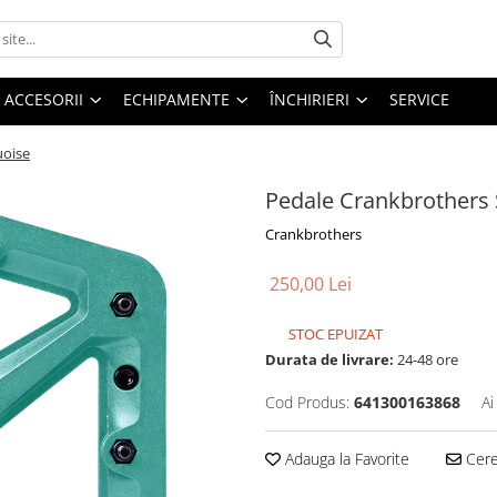
ACCESORII
ECHIPAMENTE
ÎNCHIRIERI
SERVICE
uoise
Pedale Crankbrothers 
Crankbrothers
250,00 Lei
STOC EPUIZAT
Durata de livrare:
24-48 ore
Cod Produs:
641300163868
Ai
Adauga la Favorite
Cere 