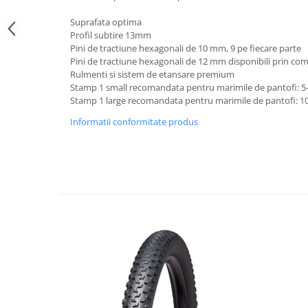
Lanțuri
Suprafata optima
Profil subtire 13mm
Za conectare rapidă
Pini de tractiune hexagonali de 10 mm, 9 pe fiecare parte
Manete Schimbător, Frâna, Combo
Pini de tractiune hexagonali de 12 mm disponibili prin com
Rulmenti si sistem de etansare premium
Manete frână
Stamp 1 small recomandata pentru marimile de pantofi: 5-1
Manete combo
Stamp 1 large recomandata pentru marimile de pantofi: 10-
Piese manete
Informatii conformitate produs
Manete schimbător
Manșoane și ghidolină
Ghidolină
Accesorii
Manșoane
Pedale
Pinioane
Pipe
Roți