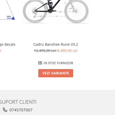
-2796 L
e decals
Cadru Banshee Rune V3.2
Cad
i
12.495,00 Lei
8.499,00 Lei
12.
IN STOC FURNIZOR
VEZI VARIANTE
SUPORT CLIENTI
0745707007