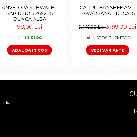
CADRU BANSHEE AMP
ANVELOPA SCHWALBE
RAW/ORANGE DECALS
RAPID ROB 26X2.25
DUNGA ALBA
3.199,00 Lei
90,00 Lei
3.445,00 Lei
In stoc
IN STOC FURNIZOR
VEZI VARIANTE
ADAUGA IN COS
SU
media