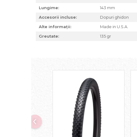
Za conectare rapidă
Lungime:
143 mm
Manete Schimbător, Frâna,
Accesorii incluse:
Dopuri ghidon
Combo
Alte informații:
Made in U.S.A.
Manete frână
Greutate:
135 gr
Manete combo
Piese manete
Manete schimbător
Manșoane și ghidolină
Ghidolină
Accesorii
Manșoane
Pedale
Pinioane
Pipe
Roți
Roți spate
Set roți