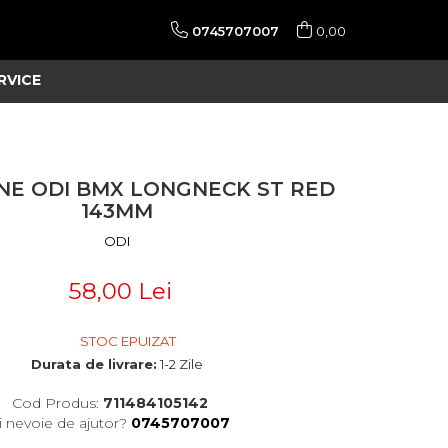
0745707007
0,00
RVICE
E ODI BMX LONGNECK ST RED
143MM
ODI
58,00 Lei
STOC EPUIZAT
Durata de livrare:
1-2 Zile
Cod Produs:
711484105142
i nevoie de ajutor?
0745707007