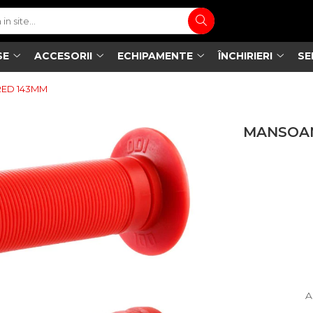
SE
ACCESORII
ECHIPAMENTE
ÎNCHIRIERI
SE
RED 143MM
MANSOAN
A