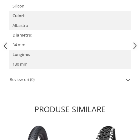
Silicon
Lanțuri
Culori:
Za conectare rapidă
Albastru
Manete Schimbător, Frâna, Combo
Diametru:
Manete frână
Manete combo
34 mm
Piese manete
Lungime:
Manete schimbător
130 mm
Manșoane și ghidolină
Ghidolină
Review-uri
(0)
Accesorii
Manșoane
Pedale
PRODUSE SIMILARE
Pinioane
Pipe
Roți