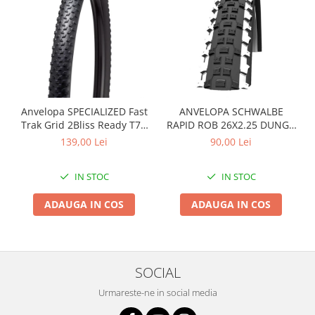
Roți spate
Set roți
Accesorii roți
Roți față
Schimbătoare
Schimbătoare față
Anvelopa SPECIALIZED Fast
ANVELOPA SCHWALBE
Schimbătoare spate
Trak Grid 2Bliss Ready T7 -
RAPID ROB 26X2.25 DUNGA
Piese schimbătoare
29x2.35 Black - Tubeless
ALBA
139,00 Lei
90,00 Lei
Șei
Pliabil
Tije sa
IN STOC
IN STOC
Tije telescopice
ADAUGA IN COS
ADAUGA IN COS
Coliere tije șa
Manete tije telescopice
Piese tije sa
Tije fixe
SOCIAL
Tubeless și soluții anti-pană
Urmareste-ne in social media
Amortizoare spate