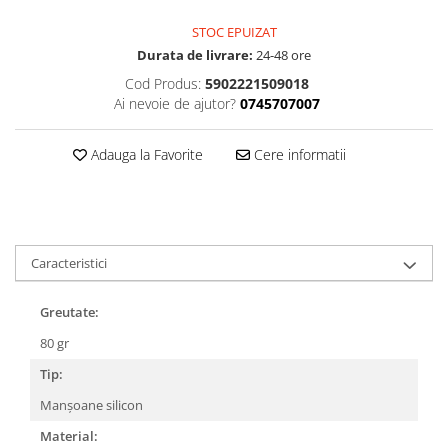
Accesorii
Diverse
Camere
Pompe
Încălțăminte
STOC EPUIZAT
Cuvete (headset)
Durata de livrare:
24-48 ore
Produse întreținere
Cod Produs:
5902221509018
Frâne
Scaune copii
Ai nevoie de ajutor?
0745707007
Frâne pe jantă
Scule și dispozitive
Discuri (rotoare)
Sisteme antifurt
Adauga la Favorite
Cere informatii
Plăcuțe frână
Sonerii
Saboți
Suporți și portbagaje auto
Piese frâne
Frâne pe disc
Caracteristici
Furci
Furci fixe
Greutate:
Piese furci
80 gr
Furci cu suspensie
Tip:
Ghidaje și întinzătoare lanț
Manșoane silicon
Ghidoane și atașabile
Material:
Jante