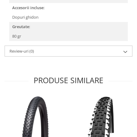
Roți spate
Accesorii incluse:
Set roți
Accesorii roți
Dopuri ghidon
Roți față
Greutate:
Schimbătoare
80 gr
Schimbătoare față
Schimbătoare spate
Review-uri
(0)
Piese schimbătoare
Șei
Tije sa
PRODUSE SIMILARE
Tije telescopice
Coliere tije șa
Manete tije telescopice
Piese tije sa
Tije fixe
Tubeless și soluții anti-pană
Amortizoare spate