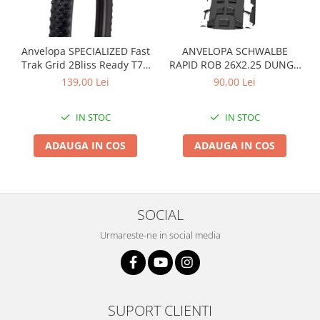
Arcuri
Groupset
Anvelopa SPECIALIZED Fast
ANVELOPA SCHWALBE
Trak Grid 2Bliss Ready T7 -
RAPID ROB 26X2.25 DUNGA
29x2.35 Black - Tubeless
ALBA
139,00 Lei
90,00 Lei
Pliabil
IN STOC
IN STOC
ADAUGA IN COS
ADAUGA IN COS
SOCIAL
Urmareste-ne in social media
SUPORT CLIENTI