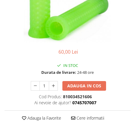
Accesorii
Diverse
Camere
Pompe
Încălțăminte
Cuvete (headset)
Produse întreținere
Frâne
Scaune copii
Frâne pe jantă
Scule și dispozitive
Discuri (rotoare)
Sisteme antifurt
Plăcuțe frână
60,00 Lei
Sonerii
Saboți
Suporți și portbagaje auto
IN STOC
Piese frâne
Durata de livrare:
24-48 ore
Frâne pe disc
Furci
ADAUGA IN COS
Furci fixe
Cod Produs:
810034521606
Piese furci
Ai nevoie de ajutor?
0745707007
Furci cu suspensie
Ghidaje și întinzătoare lanț
Adauga la Favorite
Cere informatii
Ghidoane și atașabile
Jante