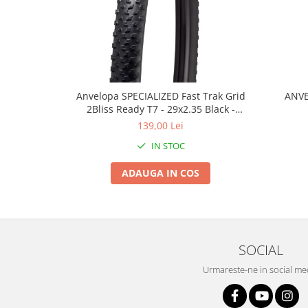
Roți spate
Set roți
Accesorii roți
Roți față
Schimbătoare
Schimbătoare față
Anvelopa SPECIALIZED Fast Trak Grid
ANVE
2Bliss Ready T7 - 29x2.35 Black -
Schimbătoare spate
Tubeless Pliabil
139,00 Lei
Piese schimbătoare
IN STOC
Șei
Tije sa
ADAUGA IN COS
Tije telescopice
Coliere tije șa
Manete tije telescopice
Piese tije sa
SOCIAL
Tije fixe
Urmareste-ne in social me
Tubeless și soluții anti-pană
Amortizoare spate