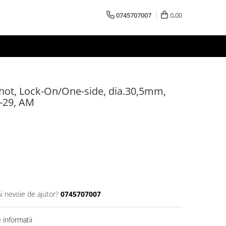
0745707007
0,00
ot, Lock-On/One-side, dia.30,5mm,
-29, AM
Ai nevoie de ajutor?
0745707007
informatii