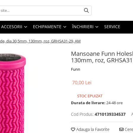
ACCESORII
ECHIPAMENTE
ÎNCHIRIERI
SERVICE
de, dia.30,5mm, 130mm, roz, GRHSA31-29, AM
Mansoane Funn Holesh
130mm, roz, GRHSA31
Funn
70,00 Lei
STOC EPUIZAT
Durata de livrare:
24-48 ore
Cod Produs:
4710139334537
Adauga la Favorite
Cere 