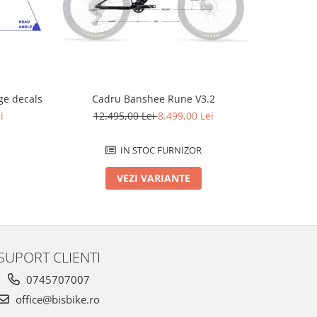
-2796 L
e decals
Cadru Banshee Rune V3.2
Cad
i
12.495,00 Lei
8.499,00 Lei
12.
IN STOC FURNIZOR
VEZI VARIANTE
SUPORT CLIENTI
0745707007
office@bisbike.ro